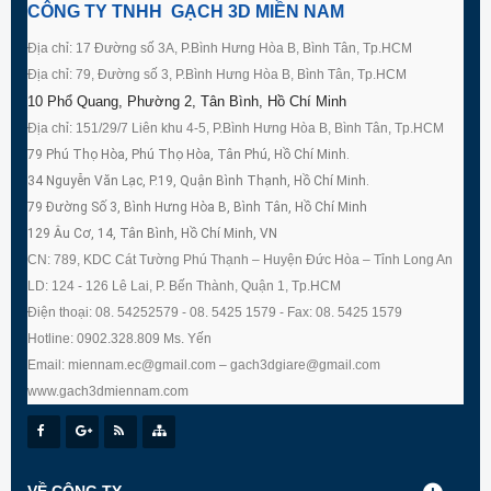
CÔNG TY TNHH GẠCH 3D MIỀN NAM
Địa chỉ: 17 Đường số 3A, P.Bình Hưng Hòa B, Bình Tân, Tp.HCM
Địa chỉ: 79, Đường số 3, P.Bình Hưng Hòa B, Bình Tân, Tp.HCM
10 Phổ Quang, Phường 2, Tân Bình, Hồ Chí Minh
Địa chỉ: 151/29/7 Liên khu 4-5, P.Bình Hưng Hòa B, Bình Tân, Tp.HCM
79 Phú Thọ Hòa, Phú Thọ Hòa, Tân Phú, Hồ Chí Minh.
34 Nguyễn Văn Lạc, P.19, Quận Bình Thạnh, Hồ Chí Minh.
79 Đường Số 3, Bình Hưng Hòa B, Bình Tân, Hồ Chí Minh
129 Âu Cơ, 14, Tân Bình, Hồ Chí Minh, VN
CN: 789, KDC Cát Tường Phú Thạnh – Huyện Đức Hòa – Tỉnh Long An
LD: 124 - 126 Lê Lai, P. Bến Thành, Quận 1, Tp.HCM
Điện thoại: 08. 54252579 - 08. 5425 1579 - Fax: 08. 5425 1579
Hotline: 0902.328.809 Ms. Yến
Email: miennam.ec@gmail.com – gach3dgiare@gmail.com
www.gach3dmiennam.com