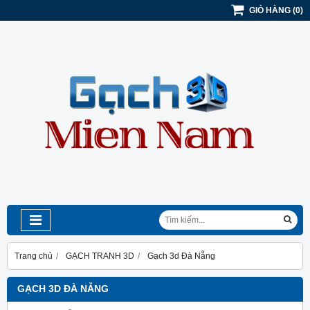
GIỎ HÀNG
(
0
)
Trang chủ
GẠCH TRANH 3D
Gạch 3d Đà Nẵng
GẠCH 3D ĐÀ NẴNG