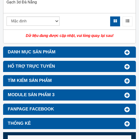
Gạch 3d Đà Nẵng
Dữ liệu đang được cập nhật, vui lòng quay lại sau!
DANH MỤC SẢN PHẨM
HỔ TRỢ TRỰC TUYẾN
TÌM KIẾM SẢN PHẨM
MODULE SẢN PHẨM 3
FANPAGE FACEBOOK
THỐNG KÊ