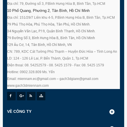
Địa chỉ: 79, Đường số 3, P.Bình Hưng Hòa B, Bình Tân, Tp.HCM
10 Phổ Quang, Phường 2, Tân Bình, Hồ Chí Minh
Địa chỉ: 151/29/7 Liên khu 4-5, P.Bình Hưng Hòa B, Bình Tân, Tp.HCM
79 Phú Thọ Hòa, Phú Thọ Hòa, Tân Phú, Hồ Chí Minh.
34 Nguyễn Văn Lạc, P.19, Quận Bình Thạnh, Hồ Chí Minh.
79 Đường Số 3, Bình Hưng Hòa B, Bình Tân, Hồ Chí Minh
129 Âu Cơ, 14, Tân Bình, Hồ Chí Minh, VN
CN: 789, KDC Cát Tường Phú Thạnh – Huyện Đức Hòa – Tỉnh Long An
LD: 124 - 126 Lê Lai, P. Bến Thành, Quận 1, Tp.HCM
Điện thoại: 08. 54252579 - 08. 5425 1579 - Fax: 08. 5425 1579
Hotline: 0902.328.809 Ms. Yến
Email: miennam.ec@gmail.com – gach3dgiare@gmail.com
www.gach3dmiennam.com
VỀ CÔNG TY