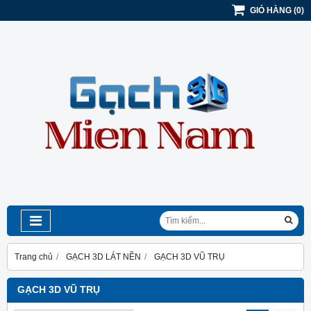
GIỎ HÀNG
(
0
)
Trang chủ
GẠCH 3D LÁT NỀN
GẠCH 3D VŨ TRỤ
GẠCH 3D VŨ TRỤ