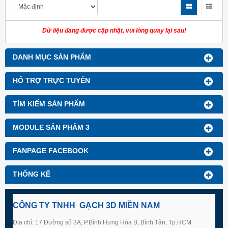
Dữ liệu đang được cập nhật, vui lòng quay lại sau!
DANH MỤC SẢN PHẨM
HỔ TRỢ TRỰC TUYẾN
TÌM KIẾM SẢN PHẨM
MODULE SẢN PHẨM 3
FANPAGE FACEBOOK
THỐNG KÊ
CÔNG TY TNHH GẠCH 3D MIỀN NAM
Địa chỉ: 17 Đường số 3A, P.Bình Hưng Hòa B, Bình Tân, Tp.HCM