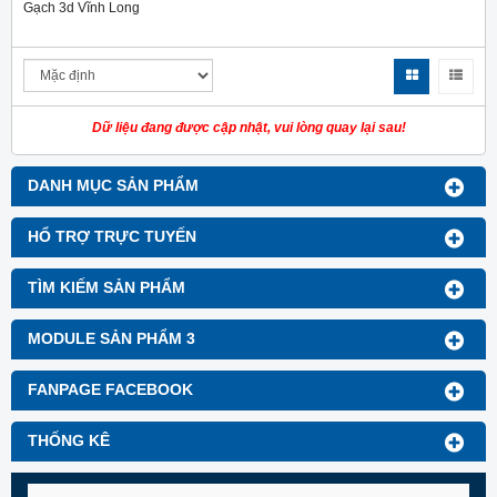
Gạch 3d Vĩnh Long
Dữ liệu đang được cập nhật, vui lòng quay lại sau!
DANH MỤC SẢN PHẨM
HỔ TRỢ TRỰC TUYẾN
TÌM KIẾM SẢN PHẨM
MODULE SẢN PHẨM 3
FANPAGE FACEBOOK
THỐNG KÊ