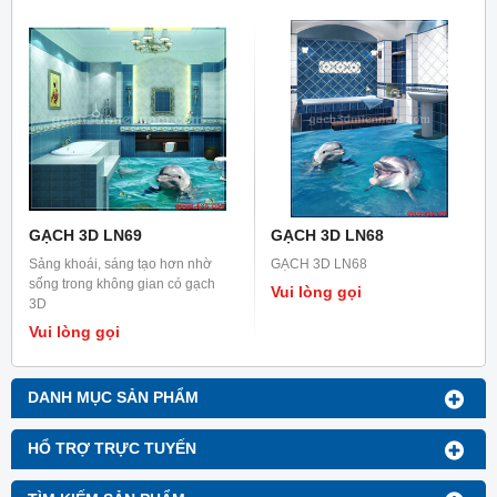
GẠCH 3D LN69
GẠCH 3D LN68
Sảng khoái, sáng tạo hơn nhờ
GẠCH 3D LN68
sống trong không gian có gạch
Vui lòng gọi
3D
Vui lòng gọi
DANH MỤC SẢN PHẨM
HỔ TRỢ TRỰC TUYẾN