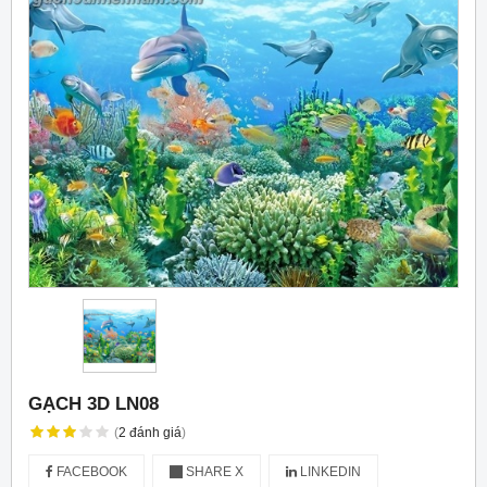
GẠCH 3D LN08
(
2
đánh giá
)
FACEBOOK
SHARE X
LINKEDIN