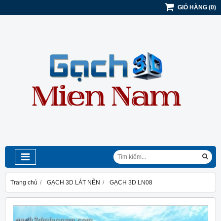
GIỎ HÀNG
(
0
)
Trang chủ
GẠCH 3D LÁT NỀN
GẠCH 3D LN08