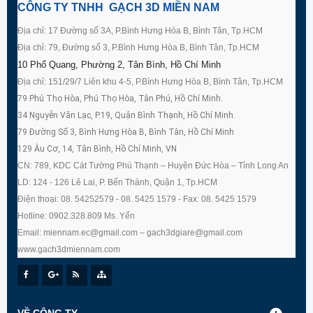
CÔNG TY TNHH GẠCH 3D MIỀN NAM
Địa chỉ: 17 Đường số 3A, P.Bình Hưng Hòa B, Bình Tân, Tp.HCM
Địa chỉ: 79, Đường số 3, P.Bình Hưng Hòa B, Bình Tân, Tp.HCM
10 Phổ Quang, Phường 2, Tân Bình, Hồ Chí Minh
Địa chỉ: 151/29/7 Liên khu 4-5, P.Bình Hưng Hòa B, Bình Tân, Tp.HCM
79 Phú Thọ Hòa, Phú Thọ Hòa, Tân Phú, Hồ Chí Minh.
34 Nguyễn Văn Lạc, P.19, Quận Bình Thạnh, Hồ Chí Minh.
79 Đường Số 3, Bình Hưng Hòa B, Bình Tân, Hồ Chí Minh
129 Âu Cơ, 14, Tân Bình, Hồ Chí Minh, VN
CN: 789, KDC Cát Tường Phú Thạnh – Huyện Đức Hòa – Tỉnh Long An
LD: 124 - 126 Lê Lai, P. Bến Thành, Quận 1, Tp.HCM
Điện thoại: 08. 54252579 - 08. 5425 1579 - Fax: 08. 5425 1579
Hotline: 0902.328.809 Ms. Yến
Email: miennam.ec@gmail.com – gach3dgiare@gmail.com
www.gach3dmiennam.com