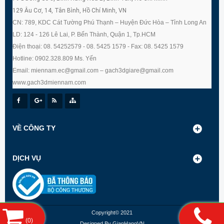
129 Âu Cơ, 14, Tân Bình, Hồ Chí Minh, VN
CN: 789, KDC Cát Tường Phú Thạnh – Huyện Đức Hòa – Tỉnh Long An
LD: 124 - 126 Lê Lai, P. Bến Thành, Quận 1, Tp.HCM
Điện thoại: 08. 54252579 - 08. 5425 1579 - Fax: 08. 5425 1579
Hotline: 0902.328.809 Ms. Yến
Email: miennam.ec@gmail.com – gach3dgiare@gmail.com
www.gach3dmiennam.com
VỀ CÔNG TY
DỊCH VỤ
Copyright© 2021
(
0
)
Designed By
GianHangVN