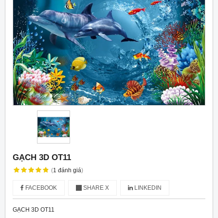
GẠCH 3D OT11
(
1
đánh giá
)
FACEBOOK
SHARE X
LINKEDIN
GẠCH 3D OT11