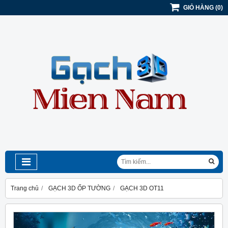
GIỎ HÀNG
(
0
)
Trang chủ
GẠCH 3D ỐP TƯỜNG
GẠCH 3D OT11