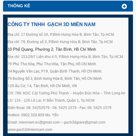
THỐNG KÊ
CÔNG TY TNHH GẠCH 3D MIỀN NAM
Địa chỉ: 17 Đường số 3A, P.Bình Hưng Hòa B, Bình Tân, Tp.HCM
Địa chỉ: 79, Đường số 3, P.Bình Hưng Hòa B, Bình Tân, Tp.HCM
10 Phổ Quang, Phường 2, Tân Bình, Hồ Chí Minh
Địa chỉ: 151/29/7 Liên khu 4-5, P.Bình Hưng Hòa B, Bình Tân, Tp.HCM
79 Phú Thọ Hòa, Phú Thọ Hòa, Tân Phú, Hồ Chí Minh.
34 Nguyễn Văn Lạc, P.19, Quận Bình Thạnh, Hồ Chí Minh.
79 Đường Số 3, Bình Hưng Hòa B, Bình Tân, Hồ Chí Minh
129 Âu Cơ, 14, Tân Bình, Hồ Chí Minh, VN
CN: 789, KDC Cát Tường Phú Thạnh – Huyện Đức Hòa – Tỉnh Long An
LD: 124 - 126 Lê Lai, P. Bến Thành, Quận 1, Tp.HCM
Điện thoại: 08. 54252579 - 08. 5425 1579 - Fax: 08. 5425 1579
Hotline: 0902.328.809 Ms. Yến
Email: miennam.ec@gmail.com – gach3dgiare@gmail.com
www.gach3dmiennam.com