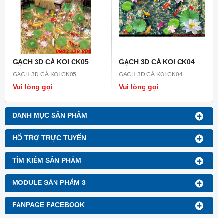
GẠCH 3D CÁ KOI CK05
GẠCH 3D CÁ KOI CK04
GẠCH 3D CÁ KOI CK05
GẠCH 3D CÁ KOI CK04
Vui lòng gọi
Vui lòng gọi
DANH MỤC SẢN PHẨM
HỔ TRỢ TRỰC TUYẾN
TÌM KIẾM SẢN PHẨM
MODULE SẢN PHẨM 3
FANPAGE FACEBOOK