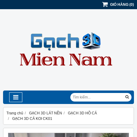
GIỎ HÀNG
(
0
)
Trang chủ
GẠCH 3D LÁT NỀN
GẠCH 3D HỒ CÁ
GẠCH 3D CÁ KOI CK01