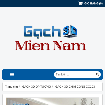
GIỎ HÀNG
(
0
)
Trang chủ
GẠCH 3D ỐP TƯỜNG
GẠCH 3D CHIM CÔNG CC103