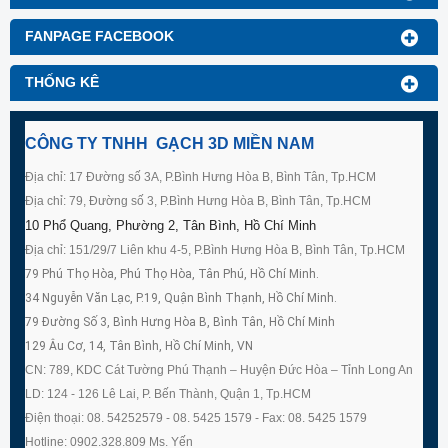
FANPAGE FACEBOOK
THỐNG KÊ
CÔNG TY TNHH GẠCH 3D MIỀN NAM
Địa chỉ: 17 Đường số 3A, P.Bình Hưng Hòa B, Bình Tân, Tp.HCM
Địa chỉ: 79, Đường số 3, P.Bình Hưng Hòa B, Bình Tân, Tp.HCM
10 Phổ Quang, Phường 2, Tân Bình, Hồ Chí Minh
Địa chỉ: 151/29/7 Liên khu 4-5, P.Bình Hưng Hòa B, Bình Tân, Tp.HCM
79 Phú Thọ Hòa, Phú Thọ Hòa, Tân Phú, Hồ Chí Minh.
34 Nguyễn Văn Lạc, P.19, Quận Bình Thạnh, Hồ Chí Minh.
79 Đường Số 3, Bình Hưng Hòa B, Bình Tân, Hồ Chí Minh
129 Âu Cơ, 14, Tân Bình, Hồ Chí Minh, VN
CN: 789, KDC Cát Tường Phú Thạnh – Huyện Đức Hòa – Tỉnh Long An
LD: 124 - 126 Lê Lai, P. Bến Thành, Quận 1, Tp.HCM
Điện thoại: 08. 54252579 - 08. 5425 1579 - Fax: 08. 5425 1579
Hotline: 0902.328.809 Ms. Yến