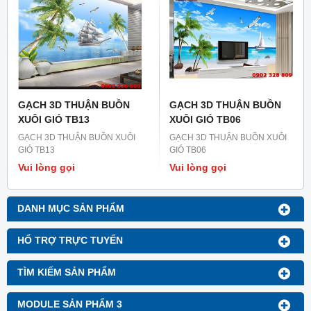
GẠCH 3D THUẬN BUỒN
GẠCH 3D THUẬN BUỒN
XUÔI GIÓ TB13
XUÔI GIÓ TB06
GẠCH 3D THUẬN BUỒN XUÔI
GẠCH 3D THUẬN BUỒN XUÔI
GIÓ TB13
GIÓ TB06
Vui lòng gọi
Vui lòng gọi
DANH MỤC SẢN PHẨM
HỔ TRỢ TRỰC TUYẾN
TÌM KIẾM SẢN PHẨM
MODULE SẢN PHẨM 3