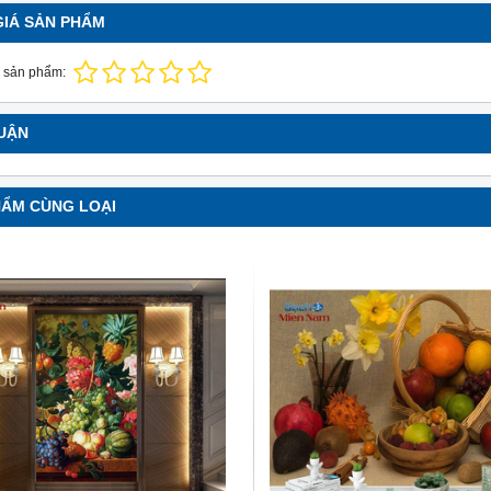
GIÁ SẢN PHẨM
 sản phẩm:
LUẬN
HẨM CÙNG LOẠI