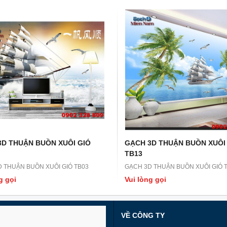
3D THUẬN BUỒN XUÔI GIÓ
GẠCH 3D THUẬN BUỒN XUÔI
TB13
 THUẬN BUỒN XUÔI GIÓ TB03
GẠCH 3D THUẬN BUỒN XUÔI GIÓ 
g gọi
Vui lòng gọi
VỀ CÔNG TY