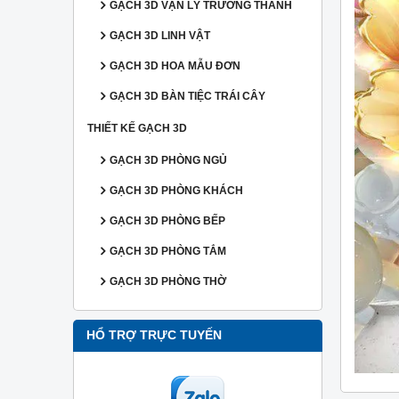
GẠCH 3D VẠN LÝ TRƯỜNG THÀNH
GẠCH 3D LINH VẬT
GẠCH 3D HOA MẪU ĐƠN
GẠCH 3D BÀN TIỆC TRÁI CÂY
THIẾT KẾ GẠCH 3D
GẠCH 3D PHÒNG NGỦ
GẠCH 3D PHÒNG KHÁCH
GẠCH 3D PHÒNG BẾP
GẠCH 3D PHÒNG TẮM
GẠCH 3D PHÒNG THỜ
HỔ TRỢ TRỰC TUYẾN