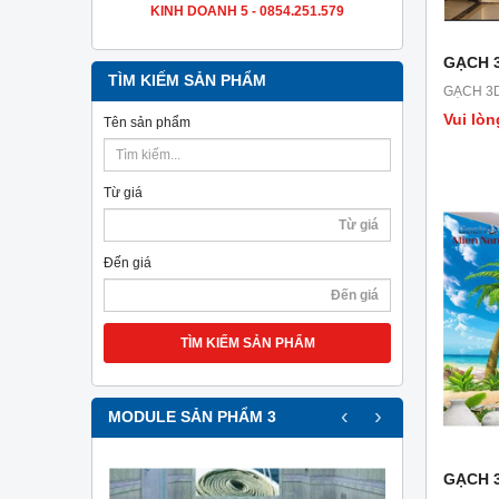
KINH DOANH 5 - 0854.251.579
GẠCH 3
TÌM KIẾM SẢN PHẨM
GẠCH 3D
Vui lòn
Tên sản phẩm
Từ giá
Đến giá
TÌM KIẾM SẢN PHẨM
‹
›
MODULE SẢN PHẨM 3
GẠCH 