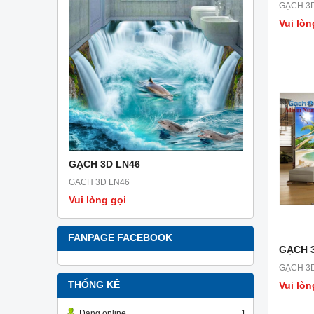
GẠCH 3
Vui lòn
GẠCH 3D LN46
GẠCH 3D 
GẠCH 3D LN46
GẠCH 3D L
Vui lòng gọi
Vui lòng g
FANPAGE FACEBOOK
GẠCH 
GẠCH 3
Vui lòn
THỐNG KÊ
Đang online
1