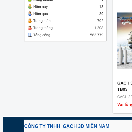
Hôm nay
13
Hôm qua
39
Trong tuần
792
Trong tháng
1,208
Tổng cộng
583,779
GẠCH 
TB03
GẠCH 3D
Vui lòn
CÔNG TY TNHH GẠCH 3D MIỀN NAM