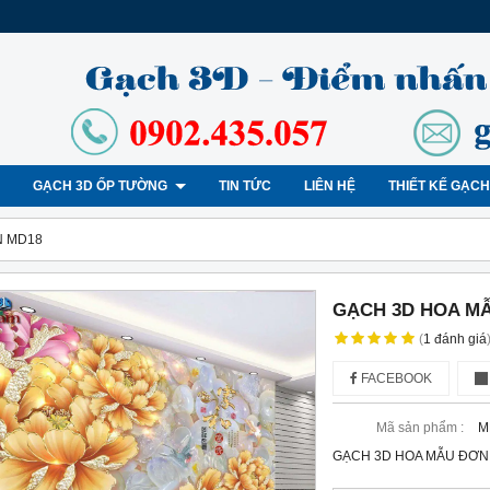
GẠCH 3D ỐP TƯỜNG
TIN TỨC
LIÊN HỆ
THIẾT KẾ GẠC
N MD18
GẠCH 3D HOA M
(
1
đánh giá
FACEBOOK
Mã sản phẩm :
M
GẠCH 3D HOA MẪU ĐƠN