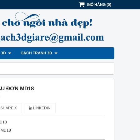
GIỎ HÀNG
(
0
)
H 3D
GẠCH TRANH 3D
ẪU ĐƠN MD18
)
SHARE X
LINKEDIN
D18
 MD18