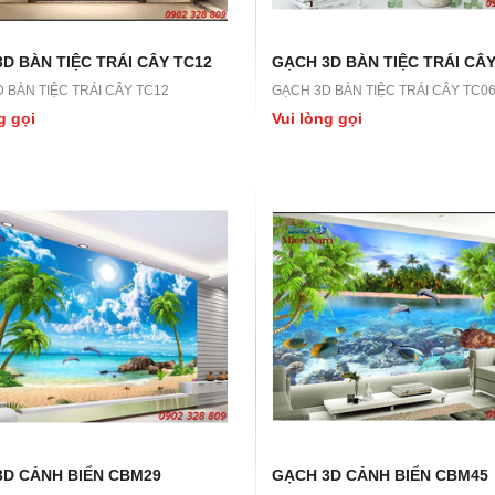
D BÀN TIỆC TRÁI CÂY TC12
GẠCH 3D BÀN TIỆC TRÁI CÂY
 BÀN TIỆC TRÁI CÂY TC12
GẠCH 3D BÀN TIỆC TRÁI CÂY TC0
g gọi
Vui lòng gọi
3D CẢNH BIỂN CBM29
GẠCH 3D CẢNH BIỂN CBM45