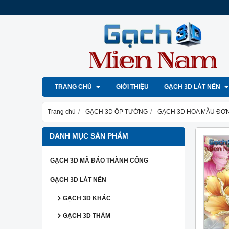
TRANG CHỦ
GIỚI THIỆU
GẠCH 3D LÁT NỀN
Trang chủ
GẠCH 3D ỐP TƯỜNG
GẠCH 3D HOA MẪU ĐƠ
DANH MỤC SẢN PHẨM
GẠCH 3D MÃ ĐÁO THÀNH CÔNG
GẠCH 3D LÁT NỀN
GẠCH 3D KHÁC
GẠCH 3D THẢM