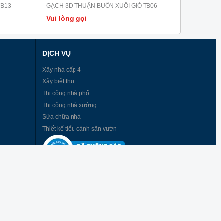
TB13
GẠCH 3D THUẬN BUỒN XUÔI GIÓ TB06
Vui lòng gọi
DỊCH VỤ
Xây nhà cấp 4
Xây biệt thự
Thi công nhà phố
Thi công nhà xưởng
Sửa chữa nhà
Thiết kế tiểu cảnh sân vườn