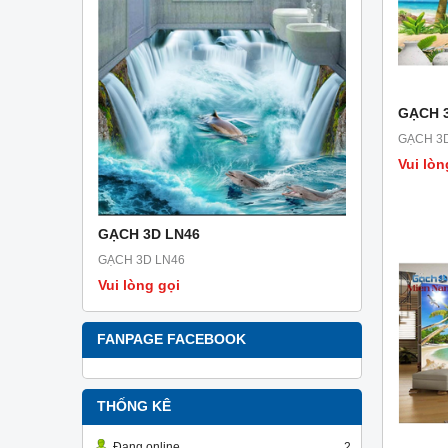
GẠCH 
GẠCH 3
Vui lòn
GẠCH 3D LN46
GẠCH 3D 
GẠCH 3D LN46
GẠCH 3D L
Vui lòng gọi
Vui lòng g
FANPAGE FACEBOOK
THỐNG KÊ
Đang online
2