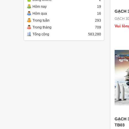
Hôm nay
19
GẠCH 
Hôm qua
16
GẠCH 3
Trong tuần
293
Vui lòn
Trong tháng
709
Tổng cộng
583,280
GẠCH 
TB03