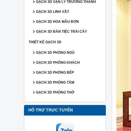
GẠCH 3D VẠN LÝ TRƯỜNG THÀNH
GẠCH 3D LINH VẬT
GẠCH 3D HOA MẪU ĐƠN
GẠCH 3D BÀN TIỆC TRÁI CÂY
THIẾT KẾ GẠCH 3D
GẠCH 3D PHÒNG NGỦ
GẠCH 3D PHÒNG KHÁCH
GẠCH 3D PHÒNG BẾP
GẠCH 3D PHÒNG TẮM
GẠCH 3D PHÒNG THỜ
HỔ TRỢ TRỰC TUYẾN