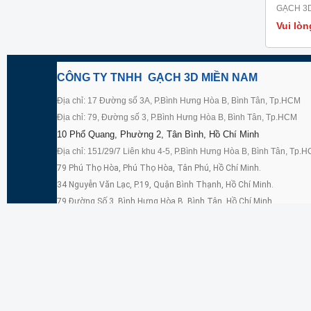
GẠCH 3D
Vui lòn
CÔNG TY TNHH GẠCH 3D MIỀN NAM
Địa chỉ: 17 Đường số 3A, P.Bình Hưng Hòa B, Bình Tân, Tp.HCM
Địa chỉ: 79, Đường số 3, P.Bình Hưng Hòa B, Bình Tân, Tp.HCM
10 Phổ Quang, Phường 2, Tân Bình, Hồ Chí Minh
Địa chỉ: 151/29/7 Liên khu 4-5, P.Bình Hưng Hòa B, Bình Tân, Tp.
79 Phú Thọ Hòa, Phú Thọ Hòa, Tân Phú, Hồ Chí Minh.
34 Nguyễn Văn Lạc, P.19, Quận Bình Thạnh, Hồ Chí Minh.
79 Đường Số 3, Bình Hưng Hòa B, Bình Tân, Hồ Chí Minh
129 Âu Cơ, 14, Tân Bình, Hồ Chí Minh, VN
CN: 789, KDC Cát Tường Phú Thạnh – Huyện Đức Hòa – Tỉnh Lon
LD: 124 - 126 Lê Lai, P. Bến Thành, Quận 1, Tp.HCM
Điện thoại: 08. 54252579 - 08. 5425 1579 - Fax: 08. 5425 1579
Hotline: 0902.328.809 Ms. Yến
Email: miennam.ec@gmail.com – gach3dgiare@gmail.com