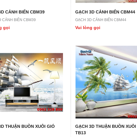
3D CẢNH BIỂN CBM39
GẠCH 3D CẢNH BIỂN CBM44
D CẢNH BIỂN CBM39
GẠCH 3D CẢNH BIỂN CBM44
g gọi
Vui lòng gọi
3D THUẬN BUỒN XUÔI GIÓ
GẠCH 3D THUẬN BUỒN XUÔI
TB13