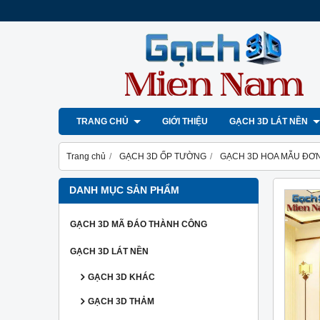
TRANG CHỦ
GIỚI THIỆU
GẠCH 3D LÁT NỀN
Trang chủ
GẠCH 3D ỐP TƯỜNG
GẠCH 3D HOA MẪU ĐƠ
DANH MỤC SẢN PHẨM
GẠCH 3D MÃ ĐÁO THÀNH CÔNG
GẠCH 3D LÁT NỀN
GẠCH 3D KHÁC
GẠCH 3D THẢM