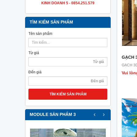
KINH DOANH 5 - 0854.251.579
TÌM KIẾM SẢN PHẨM
Tên sản phẩm
Từ giá
GẠCH 3
GẠCH 3D
Đến giá
Vui lòn
TÌM KIẾM SẢN PHẨM
‹
›
MODULE SẢN PHẨM 3