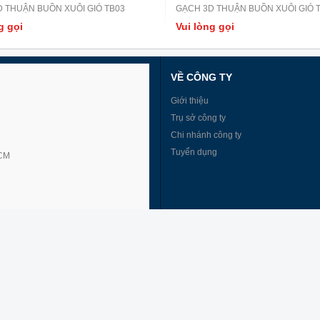
 THUẬN BUỒN XUÔI GIÓ TB03
GẠCH 3D THUẬN BUỒN XUÔI GIÓ 
g gọi
Vui lòng gọi
VỀ CÔNG TY
Giới thiệu
Trụ sở công ty
Chi nhánh công ty
Tuyển dụng
HCM
g An