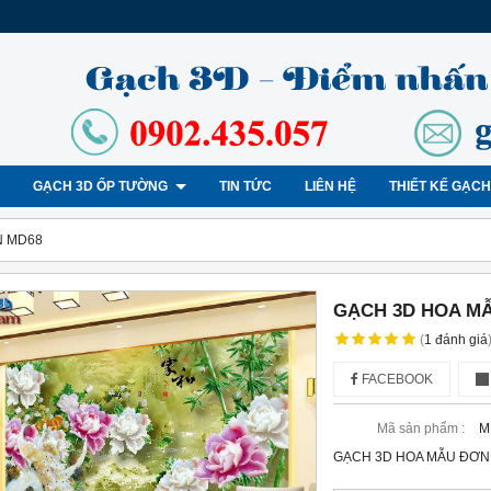
GẠCH 3D ỐP TƯỜNG
TIN TỨC
LIÊN HỆ
THIẾT KẾ GẠC
N MD68
GẠCH 3D HOA M
(
1
đánh giá
FACEBOOK
Mã sản phẩm :
M
GẠCH 3D HOA MẪU ĐƠN