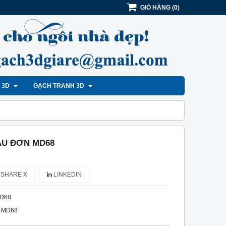
GIỎ HÀNG
(
0
)
H 3D
GẠCH TRANH 3D
ẪU ĐƠN MD68
)
SHARE X
LINKEDIN
D68
 MD68