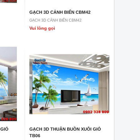
GẠCH 3D CẢNH BIỂN CBM42
GẠCH 3D CẢNH BIỂN CBM42
Vui lòng gọi
 GIÓ
GẠCH 3D THUẬN BUỒN XUÔI GIÓ
TB06