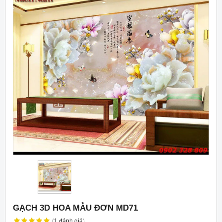
GẠCH 3D HOA MẪU ĐƠN MD71
(
1
đánh giá
)