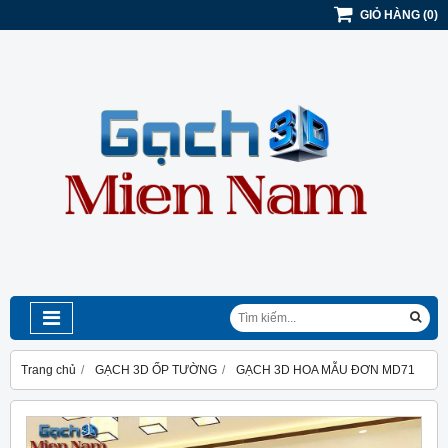
GIỎ HÀNG
(
0
)
Trang chủ
GẠCH 3D ỐP TƯỜNG
GẠCH 3D HOA MẪU ĐƠN MD71