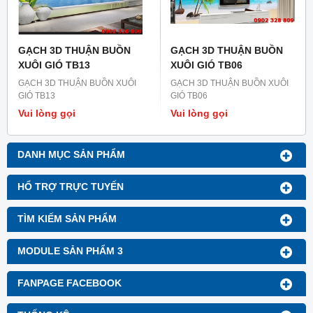
GẠCH 3D THUẬN BUỒN
GẠCH 3D THUẬN BUỒN
XUÔI GIÓ TB13
XUÔI GIÓ TB06
GẠCH 3D THUẬN BUỒN XUÔI
GẠCH 3D THUẬN BUỒN XUÔI
GIÓ TB13
GIÓ TB06
Vui lòng gọi
Vui lòng gọi
DANH MỤC SẢN PHẨM
HỔ TRỢ TRỰC TUYẾN
TÌM KIẾM SẢN PHẨM
MODULE SẢN PHẨM 3
FANPAGE FACEBOOK