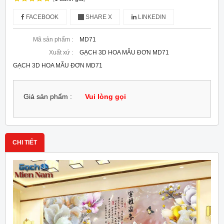
FACEBOOK
SHARE X
LINKEDIN
Mã sản phẩm :
MD71
Xuất xứ :
GẠCH 3D HOA MẪU ĐƠN MD71
GẠCH 3D HOA MẪU ĐƠN MD71
Giá sản phẩm :
Vui lòng gọi
CHI TIẾT