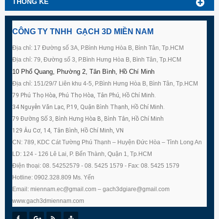
THỐNG KÊ
CÔNG TY TNHH GẠCH 3D MIỀN NAM
Địa chỉ: 17 Đường số 3A, P.Bình Hưng Hòa B, Bình Tân, Tp.HCM
Địa chỉ: 79, Đường số 3, P.Bình Hưng Hòa B, Bình Tân, Tp.HCM
10 Phổ Quang, Phường 2, Tân Bình, Hồ Chí Minh
Địa chỉ: 151/29/7 Liên khu 4-5, P.Bình Hưng Hòa B, Bình Tân, Tp.HCM
79 Phú Thọ Hòa, Phú Thọ Hòa, Tân Phú, Hồ Chí Minh.
34 Nguyễn Văn Lạc, P.19, Quận Bình Thạnh, Hồ Chí Minh.
79 Đường Số 3, Bình Hưng Hòa B, Bình Tân, Hồ Chí Minh
129 Âu Cơ, 14, Tân Bình, Hồ Chí Minh, VN
CN: 789, KDC Cát Tường Phú Thạnh – Huyện Đức Hòa – Tỉnh Long An
LD: 124 - 126 Lê Lai, P. Bến Thành, Quận 1, Tp.HCM
Điện thoại: 08. 54252579 - 08. 5425 1579 - Fax: 08. 5425 1579
Hotline: 0902.328.809 Ms. Yến
Email: miennam.ec@gmail.com – gach3dgiare@gmail.com
www.gach3dmiennam.com