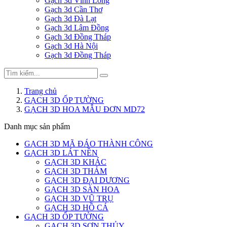
Gạch 3d Vĩnh Long
Gạch 3d Cần Thơ
Gạch 3d Đà Lạt
Gạch 3d Lâm Đồng
Gạch 3d Đồng Tháp
Gạch 3d Hà Nội
Gạch 3d Đồng Tháp
Trang chủ
GẠCH 3D ỐP TƯỜNG
GẠCH 3D HOA MẪU ĐƠN MD72
Danh mục sản phẩm
GẠCH 3D MÃ ĐÁO THÀNH CÔNG
GẠCH 3D LÁT NỀN
GẠCH 3D KHÁC
GẠCH 3D THẢM
GẠCH 3D ĐẠI DƯƠNG
GẠCH 3D SÀN HOA
GẠCH 3D VŨ TRỤ
GẠCH 3D HỒ CÁ
GẠCH 3D ỐP TƯỜNG
GẠCH 3D SƠN THỦY