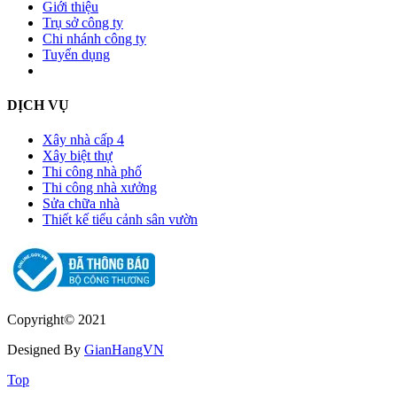
Giới thiệu
Trụ sở công ty
Chi nhánh công ty
Tuyển dụng
DỊCH VỤ
Xây nhà cấp 4
Xây biệt thự
Thi công nhà phố
Thi công nhà xưởng
Sửa chữa nhà
Thiết kế tiểu cảnh sân vườn
Copyright© 2021
Designed By
GianHangVN
Top