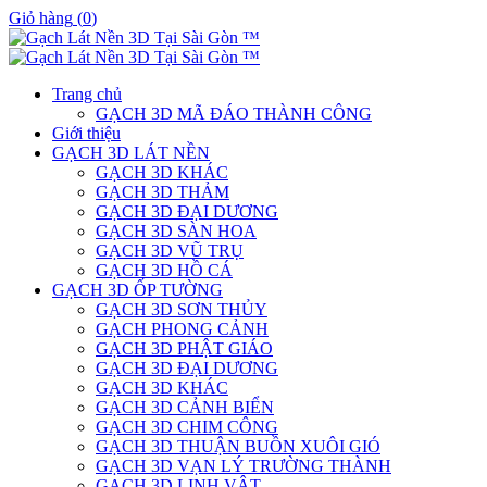
Giỏ hàng
(
0
)
Trang chủ
GẠCH 3D MÃ ĐÁO THÀNH CÔNG
Giới thiệu
GẠCH 3D LÁT NỀN
GẠCH 3D KHÁC
GẠCH 3D THẢM
GẠCH 3D ĐẠI DƯƠNG
GẠCH 3D SÀN HOA
GẠCH 3D VŨ TRỤ
GẠCH 3D HỒ CÁ
GẠCH 3D ỐP TƯỜNG
GẠCH 3D SƠN THỦY
GẠCH PHONG CẢNH
GẠCH 3D PHẬT GIÁO
GẠCH 3D ĐẠI DƯƠNG
GẠCH 3D KHÁC
GẠCH 3D CẢNH BIỂN
GẠCH 3D CHIM CÔNG
GẠCH 3D THUẬN BUỒN XUÔI GIÓ
GẠCH 3D VẠN LÝ TRƯỜNG THÀNH
GẠCH 3D LINH VẬT