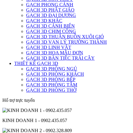
GẠCH PHONG CẢNH
GẠCH 3D PHẬT GIÁO
GẠCH 3D ĐẠI DƯƠNG
GẠCH 3D KHÁC
GẠCH 3D CẢNH BIỂN
GẠCH 3D CHIM CÔNG
GẠCH 3D THUẬN BUỒN XUÔI GIÓ
GẠCH 3D VẠN LÝ TRƯỜNG THÀNH
GẠCH 3D LINH VẬT
GẠCH 3D HOA MẪU ĐƠN
GẠCH 3D BÀN TIỆC TRÁI CÂY
THIẾT KẾ GẠCH 3D
GẠCH 3D PHÒNG NGỦ
GẠCH 3D PHÒNG KHÁCH
GẠCH 3D PHÒNG BẾP
GẠCH 3D PHÒNG TẮM
GẠCH 3D PHÒNG THỜ
Hổ trợ trực tuyến
KINH DOANH 1 - 0902.435.057