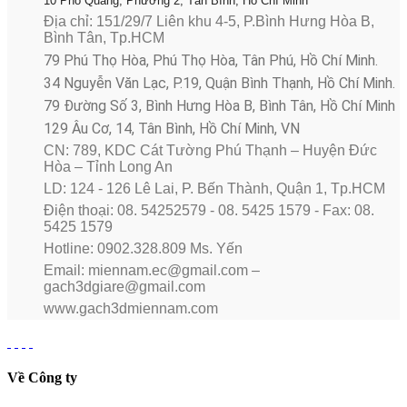
10 Phổ Quang, Phường 2, Tân Bình, Hồ Chí Minh
Địa chỉ: 151/29/7 Liên khu 4-5, P.Bình Hưng Hòa B,
Bình Tân, Tp.HCM
79 Phú Thọ Hòa, Phú Thọ Hòa, Tân Phú, Hồ Chí Minh.
34 Nguyễn Văn Lạc, P.19, Quận Bình Thạnh, Hồ Chí Minh.
79 Đường Số 3, Bình Hưng Hòa B, Bình Tân, Hồ Chí Minh
129 Âu Cơ, 14, Tân Bình, Hồ Chí Minh, VN
CN: 789, KDC Cát Tường Phú Thạnh – Huyện Đức
Hòa – Tỉnh Long An
LD: 124 - 126 Lê Lai, P. Bến Thành, Quận 1, Tp.HCM
Điện thoại: 08. 54252579 - 08. 5425 1579 - Fax: 08.
5425 1579
Hotline: 0902.328.809 Ms. Yến
Email: miennam.ec@gmail.com –
gach3dgiare@gmail.com
www.gach3dmiennam.com
Về Công ty