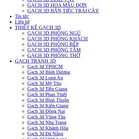
GẠCH 3D HOA MẪU ĐƠN
GẠCH 3D BÀN TIỆC TRÁI CÂY
Tin tức
Liên hệ
THIẾT KẾ GẠCH 3D
GẠCH 3D PHÒNG NGỦ
GẠCH 3D PHÒNG KHÁCH
GẠCH 3D PHÒNG BẾP
GẠCH 3D PHÒNG TẮM
GẠCH 3D PHÒNG THỜ
GẠCH TRANH 3D
Gạch 3d TPHCM
Gạch 3d Bình Dương
Gạch 3d Long An
Gạch 3d Mỹ Tho
Gạch 3d Tiền Giang
Gạch 3d Phan Thiết
Gạch 3d Bình Thuận
Gạch 3d Kiên Giang
Gạch 3d Đồng Nai
Gạch 3d Vũng Tàu
Gạch 3d Nha Trang
Gạch 3d Khánh Hòa
Gạch 3d Đà Nẵng