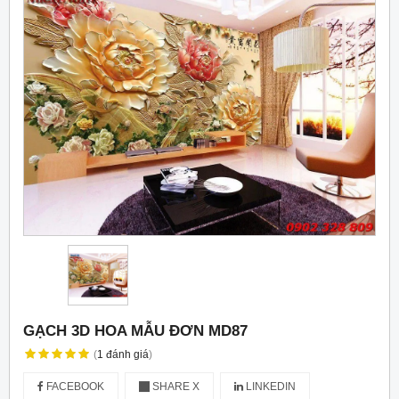
GẠCH 3D HOA MẪU ĐƠN MD87
(
1
đánh giá
)
FACEBOOK
SHARE X
LINKEDIN