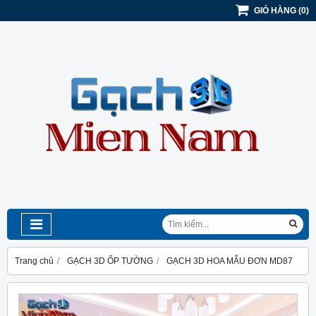
GIỎ HÀNG
(
0
)
Trang chủ
GẠCH 3D ỐP TƯỜNG
GẠCH 3D HOA MẪU ĐƠN MD87