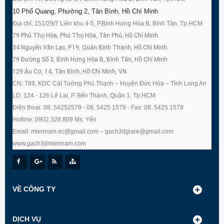
10 Phổ Quang, Phường 2, Tân Bình, Hồ Chí Minh
Địa chỉ: 151/29/7 Liên khu 4-5, P.Bình Hưng Hòa B, Bình Tân, Tp.HCM
79 Phú Thọ Hòa, Phú Thọ Hòa, Tân Phú, Hồ Chí Minh.
34 Nguyễn Văn Lạc, P.19, Quận Bình Thạnh, Hồ Chí Minh.
79 Đường Số 3, Bình Hưng Hòa B, Bình Tân, Hồ Chí Minh
129 Âu Cơ, 14, Tân Bình, Hồ Chí Minh, VN
CN: 789, KDC Cát Tường Phú Thạnh – Huyện Đức Hòa – Tỉnh Long An
LD: 124 - 126 Lê Lai, P. Bến Thành, Quận 1, Tp.HCM
Điện thoại: 08. 54252579 - 08. 5425 1579 - Fax: 08. 5425 1579
Hotline: 0902.328.809 Ms. Yến
Email: miennam.ec@gmail.com – gach3dgiare@gmail.com
www.gach3dmiennam.com
VỀ CÔNG TY
DỊCH VỤ