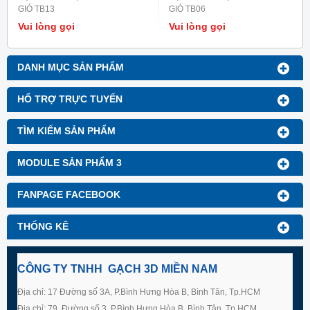
GIÓ TB13
GIÓ TB06
Vui lòng gọi
Vui lòng gọi
DANH MỤC SẢN PHẨM
HỔ TRỢ TRỰC TUYẾN
TÌM KIẾM SẢN PHẨM
MODULE SẢN PHẨM 3
FANPAGE FACEBOOK
THỐNG KÊ
CÔNG TY TNHH GẠCH 3D MIỀN NAM
Địa chỉ: 17 Đường số 3A, P.Bình Hưng Hòa B, Bình Tân, Tp.HCM
Địa chỉ: 79, Đường số 3, P.Bình Hưng Hòa B, Bình Tân, Tp.HCM