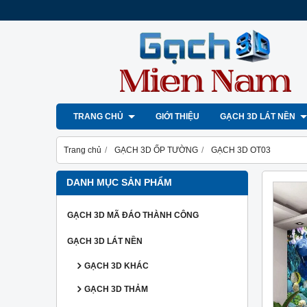
TRANG CHỦ
GIỚI THIỆU
GẠCH 3D LÁT NỀN
Trang chủ
GẠCH 3D ỐP TƯỜNG
GẠCH 3D OT03
DANH MỤC SẢN PHẨM
GẠCH 3D MÃ ĐÁO THÀNH CÔNG
GẠCH 3D LÁT NỀN
GẠCH 3D KHÁC
GẠCH 3D THẢM