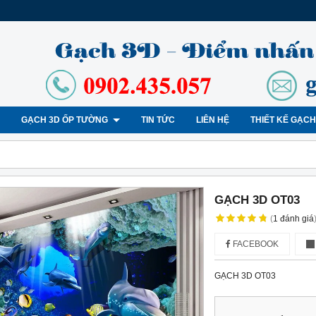
GẠCH 3D ỐP TƯỜNG
TIN TỨC
LIÊN HỆ
THIẾT KẾ GẠC
GẠCH 3D OT03
(
1
đánh giá
FACEBOOK
GẠCH 3D OT03