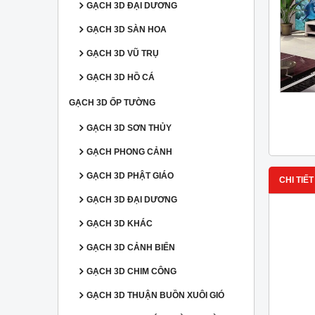
GẠCH 3D ĐẠI DƯƠNG
GẠCH 3D SÀN HOA
GẠCH 3D VŨ TRỤ
GẠCH 3D HỒ CÁ
GẠCH 3D ỐP TƯỜNG
GẠCH 3D SƠN THỦY
GẠCH PHONG CẢNH
GẠCH 3D PHẬT GIÁO
CHI TIẾT
GẠCH 3D ĐẠI DƯƠNG
GẠCH 3D KHÁC
GẠCH 3D CẢNH BIỂN
GẠCH 3D CHIM CÔNG
GẠCH 3D THUẬN BUỒN XUÔI GIÓ