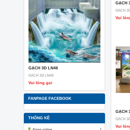
GẠCH 
GẠCH 3
Vui lòn
GẠCH 3D LN46
GẠCH 3D 
GẠCH 3D LN46
GẠCH 3D L
Vui lòng gọi
Vui lòng g
FANPAGE FACEBOOK
GẠCH 
THỐNG KÊ
GẠCH 3
Vui lòn
Đang online
1