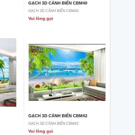
GẠCH 3D CẢNH BIỂN CBM40
GẠCH 3D CẢNH BIỂN CBM40
Vui lòng gọi
GẠCH 3D LN43
GẠCH 3D LN42
GẠCH 3D LN43
GẠCH 3D LN42
Vui lòng gọi
Vui lòng gọi
GẠCH 3D CẢNH BIỂN CBM42
GẠCH 3D CẢNH BIỂN CBM42
Vui lòng gọi