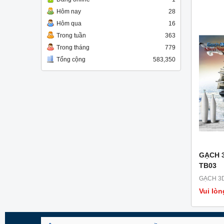
Hôm nay
28
Hôm qua
16
Trong tuần
363
Trong tháng
779
Tổng cộng
583,350
GẠCH 
TB03
GẠCH 3D
Vui lòn