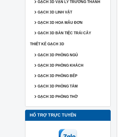
GẠCH 3D VẠN LÝ TRƯỜNG THÀNH
GẠCH 3D LINH VẬT
GẠCH 3D HOA MẪU ĐƠN
GẠCH 3D BÀN TIỆC TRÁI CÂY
THIẾT KẾ GẠCH 3D
GẠCH 3D PHÒNG NGỦ
GẠCH 3D PHÒNG KHÁCH
GẠCH 3D PHÒNG BẾP
GẠCH 3D PHÒNG TẮM
GẠCH 3D PHÒNG THỜ
HỔ TRỢ TRỰC TUYẾN