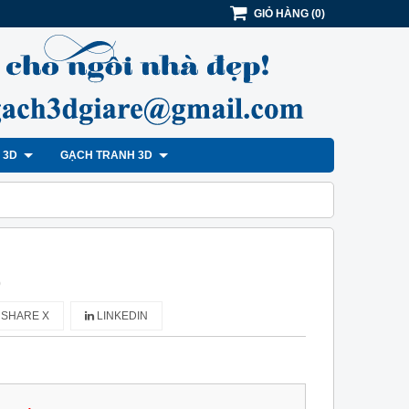
GIỎ HÀNG
(
0
)
H 3D
GẠCH TRANH 3D
)
SHARE X
LINKEDIN