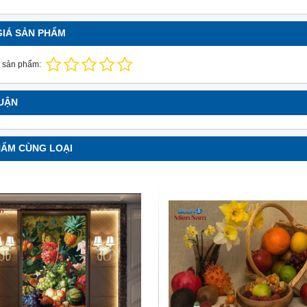
GIÁ SẢN PHẨM
 sản phẩm:
LUẬN
HẨM CÙNG LOẠI