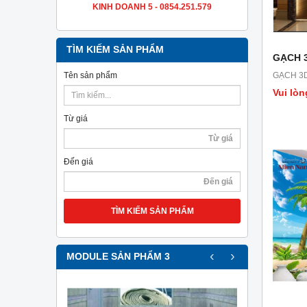
KINH DOANH 5 - 0854.251.579
TÌM KIẾM SẢN PHẨM
GẠCH 3
Tên sản phẩm
GẠCH 3D
Vui lòn
Từ giá
Đến giá
TÌM KIẾM SẢN PHẨM
‹
›
MODULE SẢN PHẨM 3