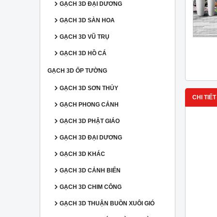
GẠCH 3D ĐẠI DƯƠNG
GẠCH 3D SÀN HOA
GẠCH 3D VŨ TRỤ
GẠCH 3D HỒ CÁ
GẠCH 3D ỐP TƯỜNG
GẠCH 3D SƠN THỦY
CHI TIẾT
GẠCH PHONG CẢNH
GẠCH 3D PHẬT GIÁO
GẠCH 3D ĐẠI DƯƠNG
GẠCH 3D KHÁC
GẠCH 3D CẢNH BIỂN
GẠCH 3D CHIM CÔNG
GẠCH 3D THUẬN BUỒN XUÔI GIÓ