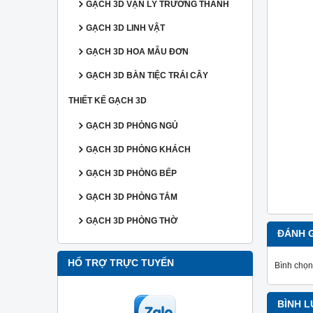
GẠCH 3D VẠN LÝ TRƯỜNG THÀNH
GẠCH 3D LINH VẬT
GẠCH 3D HOA MẪU ĐƠN
GẠCH 3D BÀN TIỆC TRÁI CÂY
THIẾT KẾ GẠCH 3D
GẠCH 3D PHÒNG NGỦ
GẠCH 3D PHÒNG KHÁCH
GẠCH 3D PHÒNG BẾP
GẠCH 3D PHÒNG TẮM
GẠCH 3D PHÒNG THỜ
ĐÁNH 
HỔ TRỢ TRỰC TUYẾN
Bình chọn
BÌNH 