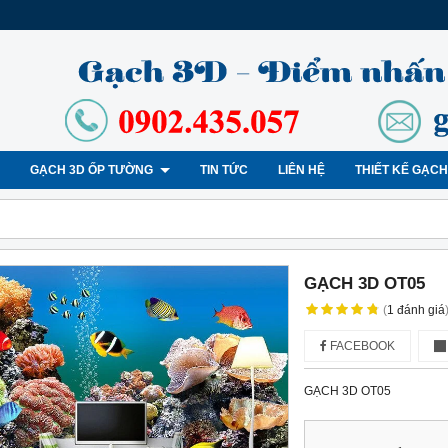
GẠCH 3D ỐP TƯỜNG
TIN TỨC
LIÊN HỆ
THIẾT KẾ GẠC
GẠCH 3D OT05
(
1
đánh giá
FACEBOOK
GẠCH 3D OT05