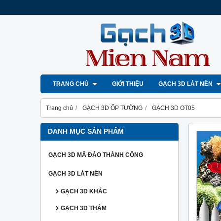
TRANG CHỦ
GIỚI THIỆU
GẠCH 3D LÁT NỀN
Trang chủ
GẠCH 3D ỐP TƯỜNG
GẠCH 3D OT05
DANH MỤC SẢN PHẨM
GẠCH 3D MÃ ĐÁO THÀNH CÔNG
GẠCH 3D LÁT NỀN
GẠCH 3D KHÁC
GẠCH 3D THẢM