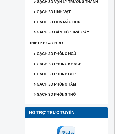
GẠCH 3D VẠN LÝ TRƯỜNG THÀNH
GẠCH 3D LINH VẬT
GẠCH 3D HOA MẪU ĐƠN
GẠCH 3D BÀN TIỆC TRÁI CÂY
THIẾT KẾ GẠCH 3D
GẠCH 3D PHÒNG NGỦ
GẠCH 3D PHÒNG KHÁCH
GẠCH 3D PHÒNG BẾP
GẠCH 3D PHÒNG TẮM
GẠCH 3D PHÒNG THỜ
HỔ TRỢ TRỰC TUYẾN