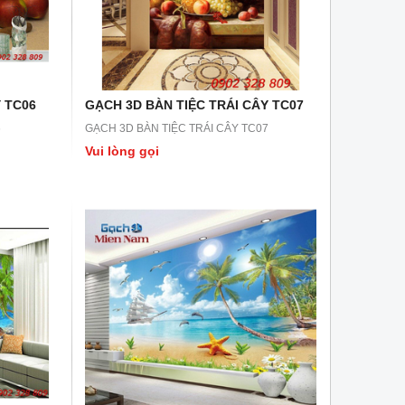
 TC06
GẠCH 3D BÀN TIỆC TRÁI CÂY TC07
6
GẠCH 3D BÀN TIỆC TRÁI CÂY TC07
Vui lòng gọi
GẠCH 3D LN43
GẠCH 3D LN42
GẠCH 3D LN43
GẠCH 3D LN42
Vui lòng gọi
Vui lòng gọi