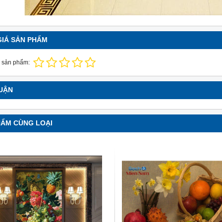
GIÁ SẢN PHẨM
 sản phẩm:
LUẬN
HẨM CÙNG LOẠI