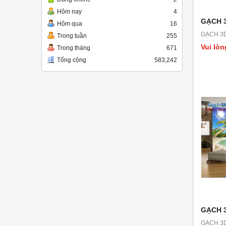
Hôm nay
4
GẠCH 
Hôm qua
16
GẠCH 3
Trong tuần
255
Vui lòn
Trong tháng
671
Tổng cộng
583,242
GẠCH 
GẠCH 3