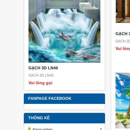
GẠCH 3
GẠCH 3D
Vui lòn
GẠCH 3D LN46
GẠCH 3D 
GẠCH 3D LN46
GẠCH 3D L
Vui lòng gọi
Vui lòng g
FANPAGE FACEBOOK
THỐNG KÊ
Đang online
2