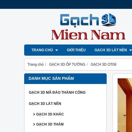
TRANG CHỦ
GIỚI THIỆU
GẠCH 3D LÁT NỀN
Trang chủ
GẠCH 3D ỐP TƯỜNG
GẠCH 3D OT08
DANH MỤC SẢN PHẨM
GẠCH 3D MÃ ĐÁO THÀNH CÔNG
GẠCH 3D LÁT NỀN
GẠCH 3D KHÁC
GẠCH 3D THẢM