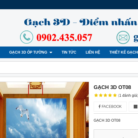
GẠCH 3D ỐP TƯỜNG
TIN TỨC
LIÊN HỆ
THIẾT KẾ GẠC
GẠCH 3D OT08
(
1
đánh giá
FACEBOOK
GẠCH 3D OT08