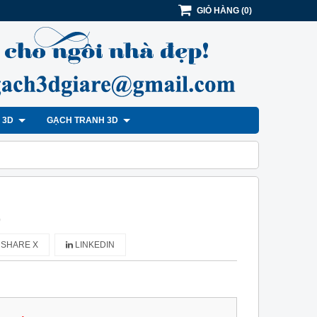
GIỎ HÀNG
(
0
)
H 3D
GẠCH TRANH 3D
)
SHARE X
LINKEDIN