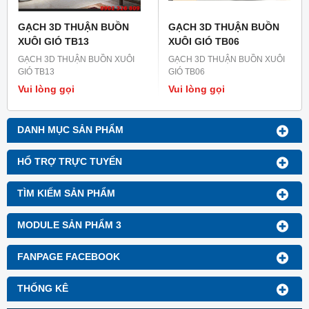
GẠCH 3D THUẬN BUỒN
GẠCH 3D THUẬN BUỒN
XUÔI GIÓ TB13
XUÔI GIÓ TB06
GẠCH 3D THUẬN BUỒN XUÔI
GẠCH 3D THUẬN BUỒN XUÔI
GIÓ TB13
GIÓ TB06
Vui lòng gọi
Vui lòng gọi
DANH MỤC SẢN PHẨM
HỔ TRỢ TRỰC TUYẾN
TÌM KIẾM SẢN PHẨM
MODULE SẢN PHẨM 3
FANPAGE FACEBOOK
THỐNG KÊ