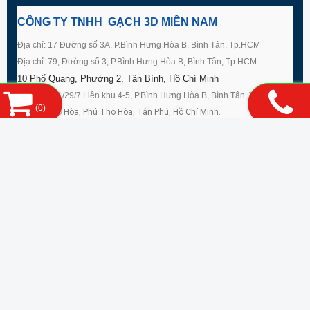
CÔNG TY TNHH GẠCH 3D MIỀN NAM
Địa chỉ: 17 Đường số 3A, P.Bình Hưng Hòa B, Bình Tân, Tp.HCM
Địa chỉ: 79, Đường số 3, P.Bình Hưng Hòa B, Bình Tân, Tp.HCM
10 Phổ Quang, Phường 2, Tân Bình, Hồ Chí Minh
Địa chỉ: 151/29/7 Liên khu 4-5, P.Bình Hưng Hòa B, Bình Tân, Tp.HCM
(
0
)
79 Phú Thọ Hòa, Phú Thọ Hòa, Tân Phú, Hồ Chí Minh.
34 Nguyễn Văn Lạc, P.19, Quận Bình Thạnh, Hồ Chí Minh.
79 Đường Số 3, Bình Hưng Hòa B, Bình Tân, Hồ Chí Minh
129 Âu Cơ, 14, Tân Bình, Hồ Chí Minh, VN
CN: 789, KDC Cát Tường Phú Thạnh – Huyện Đức Hòa – Tỉnh Long An
LD: 124 - 126 Lê Lai, P. Bến Thành, Quận 1, Tp.HCM
Điện thoại: 08. 54252579 - 08. 5425 1579 - Fax: 08. 5425 1579
Hotline: 0902.328.809 Ms. Yến
Email: miennam.ec@gmail.com – gach3dgiare@gmail.com
www.gach3dmiennam.com