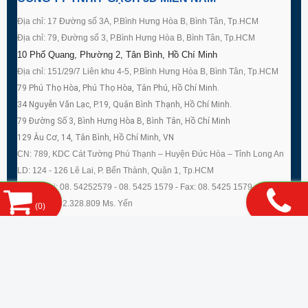
Địa chỉ: 17 Đường số 3A, P.Bình Hưng Hòa B, Bình Tân, Tp.HCM
Địa chỉ: 79, Đường số 3, P.Bình Hưng Hòa B, Bình Tân, Tp.HCM
10 Phổ Quang, Phường 2, Tân Bình, Hồ Chí Minh
Địa chỉ: 151/29/7 Liên khu 4-5, P.Bình Hưng Hòa B, Bình Tân, Tp.HCM
79 Phú Thọ Hòa, Phú Thọ Hòa, Tân Phú, Hồ Chí Minh.
34 Nguyễn Văn Lạc, P.19, Quận Bình Thạnh, Hồ Chí Minh.
79 Đường Số 3, Bình Hưng Hòa B, Bình Tân, Hồ Chí Minh
129 Âu Cơ, 14, Tân Bình, Hồ Chí Minh, VN
CN: 789, KDC Cát Tường Phú Thạnh – Huyện Đức Hòa – Tỉnh Long An
LD: 124 - 126 Lê Lai, P. Bến Thành, Quận 1, Tp.HCM
Điện thoại: 08. 54252579 - 08. 5425 1579 - Fax: 08. 5425 1579
Hotline: 0902.328.809 Ms. Yến
(
0
)
Email: miennam.ec@gmail.com – gach3dgiare@gmail.com
www.gach3dmiennam.com
VỀ CÔNG TY