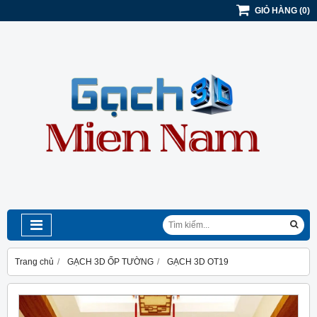
GIỎ HÀNG
(
0
)
Trang chủ
GẠCH 3D ỐP TƯỜNG
GẠCH 3D OT19