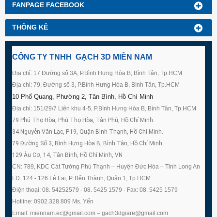
FANPAGE FACEBOOK
THỐNG KÊ
CÔNG TY TNHH GẠCH 3D MIỀN NAM
Địa chỉ: 17 Đường số 3A, P.Bình Hưng Hòa B, Bình Tân, Tp.HCM
Địa chỉ: 79, Đường số 3, P.Bình Hưng Hòa B, Bình Tân, Tp.HCM
10 Phổ Quang, Phường 2, Tân Bình, Hồ Chí Minh
Địa chỉ: 151/29/7 Liên khu 4-5, P.Bình Hưng Hòa B, Bình Tân, Tp.HCM
79 Phú Thọ Hòa, Phú Thọ Hòa, Tân Phú, Hồ Chí Minh.
34 Nguyễn Văn Lạc, P.19, Quận Bình Thạnh, Hồ Chí Minh.
79 Đường Số 3, Bình Hưng Hòa B, Bình Tân, Hồ Chí Minh
129 Âu Cơ, 14, Tân Bình, Hồ Chí Minh, VN
CN: 789, KDC Cát Tường Phú Thạnh – Huyện Đức Hòa – Tỉnh Long An
LD: 124 - 126 Lê Lai, P. Bến Thành, Quận 1, Tp.HCM
Điện thoại: 08. 54252579 - 08. 5425 1579 - Fax: 08. 5425 1579
Hotline: 0902.328.809 Ms. Yến
Email: miennam.ec@gmail.com – gach3dgiare@gmail.com