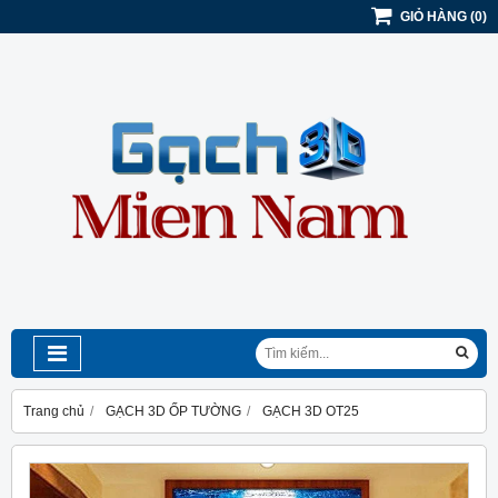
GIỎ HÀNG
(
0
)
Trang chủ
GẠCH 3D ỐP TƯỜNG
GẠCH 3D OT25