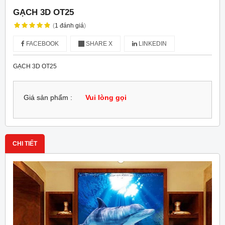
GẠCH 3D OT25
(
1
đánh giá
)
FACEBOOK
SHARE X
LINKEDIN
GẠCH 3D OT25
Giá sản phẩm :
Vui lòng gọi
CHI TIẾT