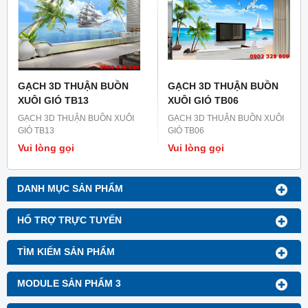
GẠCH 3D THUẬN BUỒN
GẠCH 3D THUẬN BUỒN
XUÔI GIÓ TB13
XUÔI GIÓ TB06
GẠCH 3D THUẬN BUỒN XUÔI
GẠCH 3D THUẬN BUỒN XUÔI
GIÓ TB13
GIÓ TB06
Vui lòng gọi
Vui lòng gọi
DANH MỤC SẢN PHẨM
HỔ TRỢ TRỰC TUYẾN
TÌM KIẾM SẢN PHẨM
MODULE SẢN PHẨM 3