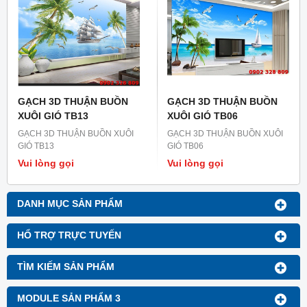
GẠCH 3D THUẬN BUỒN
GẠCH 3D THUẬN BUỒN
XUÔI GIÓ TB13
XUÔI GIÓ TB06
GẠCH 3D THUẬN BUỒN XUÔI
GẠCH 3D THUẬN BUỒN XUÔI
GIÓ TB13
GIÓ TB06
Vui lòng gọi
Vui lòng gọi
DANH MỤC SẢN PHẨM
HỔ TRỢ TRỰC TUYẾN
TÌM KIẾM SẢN PHẨM
MODULE SẢN PHẨM 3