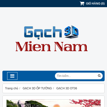
GIỎ HÀNG
(
0
)
Trang chủ
GẠCH 3D ỐP TƯỜNG
GẠCH 3D OT36