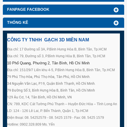
FANPAGE FACEBOOK
THỐNG KÊ
CÔNG TY TNHH GẠCH 3D MIỀN NAM
Địa chỉ: 17 Đường số 3A, P.Bình Hưng Hòa B, Bình Tân, Tp.HCM
Địa chỉ: 79, Đường số 3, P.Bình Hưng Hòa B, Bình Tân, Tp.HCM
10 Phổ Quang, Phường 2, Tân Bình, Hồ Chí Minh
Địa chỉ: 151/29/7 Liên khu 4-5, P.Bình Hưng Hòa B, Bình Tân, Tp.HCM
79 Phú Thọ Hòa, Phú Thọ Hòa, Tân Phú, Hồ Chí Minh.
34 Nguyễn Văn Lạc, P.19, Quận Bình Thạnh, Hồ Chí Minh.
79 Đường Số 3, Bình Hưng Hòa B, Bình Tân, Hồ Chí Minh
129 Âu Cơ, 14, Tân Bình, Hồ Chí Minh, VN
CN: 789, KDC Cát Tường Phú Thạnh – Huyện Đức Hòa – Tỉnh Long An
LD: 124 - 126 Lê Lai, P. Bến Thành, Quận 1, Tp.HCM
Điện thoại: 08. 54252579 - 08. 5425 1579 - Fax: 08. 5425 1579
Hotline: 0902.328.809 Ms. Yến