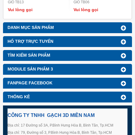
GIÓ TB13
GIÓ TB06
Vui lòng gọi
Vui lòng gọi
DANH MỤC SẢN PHẨM
HỔ TRỢ TRỰC TUYẾN
TÌM KIẾM SẢN PHẨM
MODULE SẢN PHẨM 3
FANPAGE FACEBOOK
THỐNG KÊ
CÔNG TY TNHH GẠCH 3D MIỀN NAM
Địa chỉ: 17 Đường số 3A, P.Bình Hưng Hòa B, Bình Tân, Tp.HCM
Địa chỉ: 79, Đường số 3, P.Bình Hưng Hòa B, Bình Tân, Tp.HCM