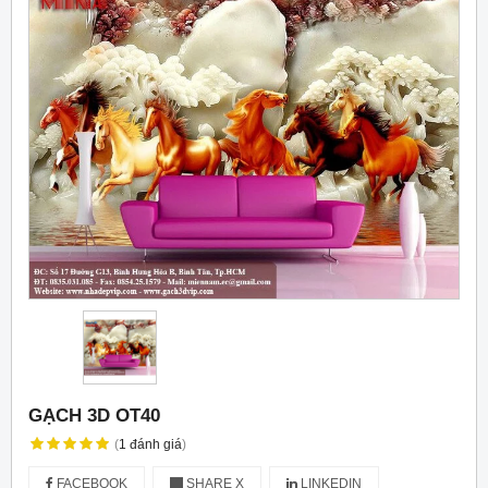
GẠCH 3D OT40
(
1
đánh giá
)
FACEBOOK
SHARE X
LINKEDIN