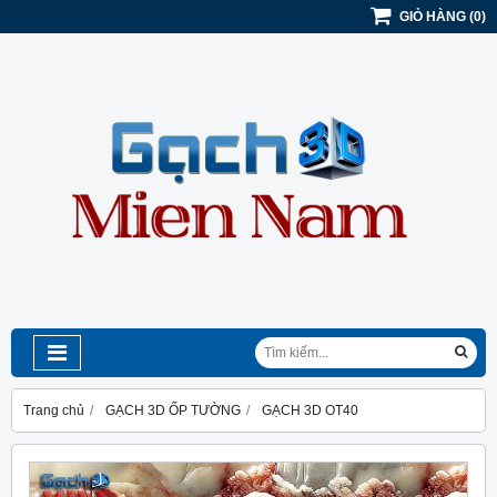
GIỎ HÀNG
(
0
)
Trang chủ
GẠCH 3D ỐP TƯỜNG
GẠCH 3D OT40