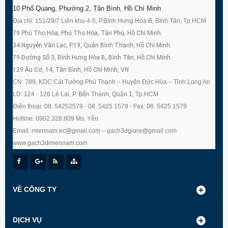
10 Phổ Quang, Phường 2, Tân Bình, Hồ Chí Minh
Địa chỉ: 151/29/7 Liên khu 4-5, P.Bình Hưng Hòa B, Bình Tân, Tp.HCM
79 Phú Thọ Hòa, Phú Thọ Hòa, Tân Phú, Hồ Chí Minh.
34 Nguyễn Văn Lạc, P.19, Quận Bình Thạnh, Hồ Chí Minh.
79 Đường Số 3, Bình Hưng Hòa B, Bình Tân, Hồ Chí Minh
129 Âu Cơ, 14, Tân Bình, Hồ Chí Minh, VN
CN: 789, KDC Cát Tường Phú Thạnh – Huyện Đức Hòa – Tỉnh Long An
LD: 124 - 126 Lê Lai, P. Bến Thành, Quận 1, Tp.HCM
Điện thoại: 08. 54252579 - 08. 5425 1579 - Fax: 08. 5425 1579
Hotline: 0902.328.809 Ms. Yến
Email: miennam.ec@gmail.com – gach3dgiare@gmail.com
www.gach3dmiennam.com
VỀ CÔNG TY
DỊCH VỤ