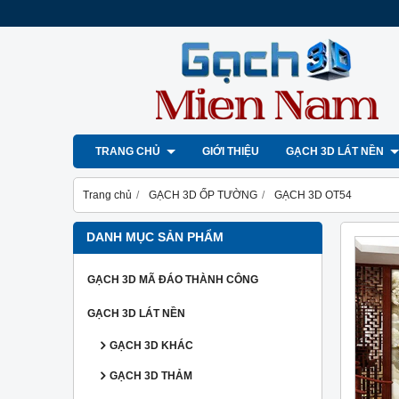
TRANG CHỦ
GIỚI THIỆU
GẠCH 3D LÁT NỀN
Trang chủ
GẠCH 3D ỐP TƯỜNG
GẠCH 3D OT54
DANH MỤC SẢN PHẨM
GẠCH 3D MÃ ĐÁO THÀNH CÔNG
GẠCH 3D LÁT NỀN
GẠCH 3D KHÁC
GẠCH 3D THẢM