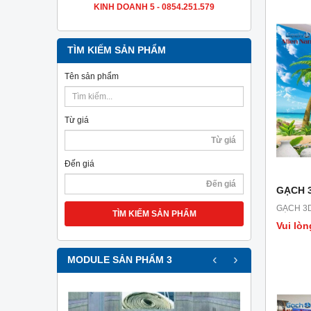
KINH DOANH 5 - 0854.251.579
TÌM KIẾM SẢN PHẨM
Tên sản phẩm
Từ giá
Đến giá
GẠCH 
GẠCH 3
TÌM KIẾM SẢN PHẨM
Vui lòn
‹
›
MODULE SẢN PHẨM 3