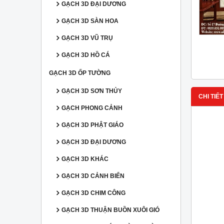
GẠCH 3D ĐẠI DƯƠNG
GẠCH 3D SÀN HOA
GẠCH 3D VŨ TRỤ
GẠCH 3D HỒ CÁ
GẠCH 3D ỐP TƯỜNG
GẠCH 3D SƠN THỦY
CHI TIẾT
GẠCH PHONG CẢNH
GẠCH 3D PHẬT GIÁO
GẠCH 3D ĐẠI DƯƠNG
GẠCH 3D KHÁC
GẠCH 3D CẢNH BIỂN
GẠCH 3D CHIM CÔNG
GẠCH 3D THUẬN BUỒN XUÔI GIÓ