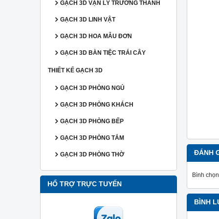
GẠCH 3D VẠN LÝ TRƯỜNG THÀNH
GẠCH 3D LINH VẬT
GẠCH 3D HOA MẪU ĐƠN
GẠCH 3D BÀN TIỆC TRÁI CÂY
THIẾT KẾ GẠCH 3D
GẠCH 3D PHÒNG NGỦ
GẠCH 3D PHÒNG KHÁCH
GẠCH 3D PHÒNG BẾP
GẠCH 3D PHÒNG TẮM
ĐÁNH 
GẠCH 3D PHÒNG THỜ
Bình chọn
HỔ TRỢ TRỰC TUYẾN
BÌNH 