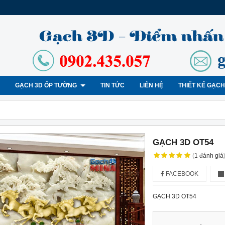
GẠCH 3D ỐP TƯỜNG
TIN TỨC
LIÊN HỆ
THIẾT KẾ GẠC
GẠCH 3D OT54
(
1
đánh giá
FACEBOOK
GẠCH 3D OT54