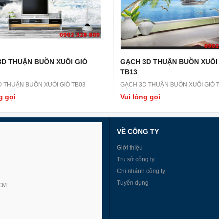
3D THUẬN BUỒN XUÔI GIÓ
GẠCH 3D THUẬN BUỒN XUÔI
TB13
 THUẬN BUỒN XUÔI GIÓ TB03
GẠCH 3D THUẬN BUỒN XUÔI GIÓ 
g gọi
Vui lòng gọi
VỀ CÔNG TY
Giới thiệu
Trụ sở công ty
Chi nhánh công ty
Tuyển dụng
HCM