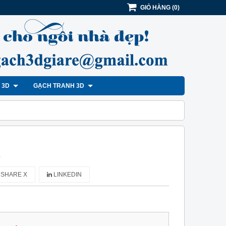
GIỎ HÀNG
(
0
)
H 3D
GẠCH TRANH 3D
)
SHARE X
LINKEDIN