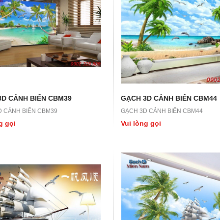
3D CẢNH BIỂN CBM39
GẠCH 3D CẢNH BIỂN CBM44
D CẢNH BIỂN CBM39
GẠCH 3D CẢNH BIỂN CBM44
LN45
GẠCH 3D LN44
g gọi
Vui lòng gọi
N45
GẠCH 3D LN44
ọi
Vui lòng gọi