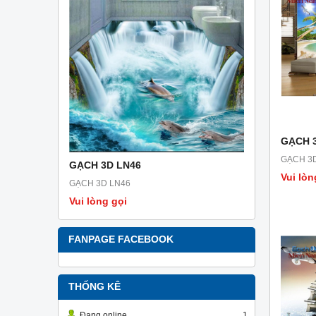
GẠCH 
GẠCH 3
GẠCH 3D LN46
GẠCH 3D 
Vui lòn
GẠCH 3D LN46
GẠCH 3D L
Vui lòng gọi
Vui lòng g
FANPAGE FACEBOOK
THỐNG KÊ
Đang online
1