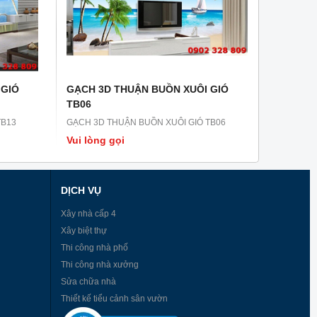
 GIÓ
GẠCH 3D THUẬN BUỒN XUÔI GIÓ
TB06
TB13
GẠCH 3D THUẬN BUỒN XUÔI GIÓ TB06
Vui lòng gọi
DỊCH VỤ
Xây nhà cấp 4
Xây biệt thự
Thi công nhà phố
Thi công nhà xưởng
Sửa chữa nhà
Thiết kế tiểu cảnh sân vườn