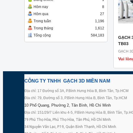
Hôm nay
8
Hôm qua
27
Trong tuần
1,196
Trong tháng
1,612
Tổng cộng
584,183
GẠCH 
TB03
GẠCH 3D
Vui lòn
CÔNG TY TNHH GẠCH 3D MIỀN NAM
Địa chỉ: 17 Đường số 3A, P.Bình Hưng Hòa B, Bình Tân, Tp.HCM
Địa chỉ: 79, Đường số 3, P.Bình Hưng Hòa B, Bình Tân, Tp.HCM
10 Phổ Quang, Phường 2, Tân Bình, Hồ Chí Minh
Địa chỉ: 151/29/7 Liên khu 4-5, P.Bình Hưng Hòa B, Bình Tân, Tp.
79 Phú Thọ Hòa, Phú Thọ Hòa, Tân Phú, Hồ Chí Minh.
34 Nguyễn Văn Lạc, P.19, Quận Bình Thạnh, Hồ Chí Minh.