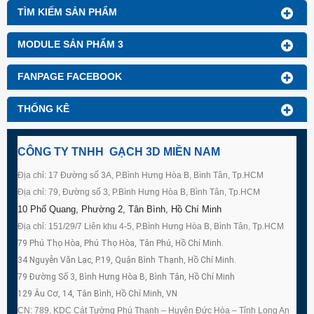
TÌM KIẾM SẢN PHẨM
MODULE SẢN PHẨM 3
FANPAGE FACEBOOK
THỐNG KÊ
CÔNG TY TNHH GẠCH 3D MIỀN NAM
Địa chỉ: 17 Đường số 3A, P.Bình Hưng Hòa B, Bình Tân, Tp.HCM
Địa chỉ: 79, Đường số 3, P.Bình Hưng Hòa B, Bình Tân, Tp.HCM
10 Phổ Quang, Phường 2, Tân Bình, Hồ Chí Minh
Địa chỉ: 151/29/7 Liên khu 4-5, P.Bình Hưng Hòa B, Bình Tân, Tp.HCM
79 Phú Thọ Hòa, Phú Thọ Hòa, Tân Phú, Hồ Chí Minh.
34 Nguyễn Văn Lạc, P.19, Quận Bình Thạnh, Hồ Chí Minh.
79 Đường Số 3, Bình Hưng Hòa B, Bình Tân, Hồ Chí Minh
129 Âu Cơ, 14, Tân Bình, Hồ Chí Minh, VN
CN: 789, KDC Cát Tường Phú Thạnh – Huyện Đức Hòa – Tỉnh Long An