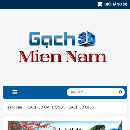
GIỎ HÀNG
(
0
)
Trang chủ
GẠCH 3D ỐP TƯỜNG
GẠCH 3D OT66