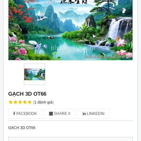
GẠCH 3D OT66
(
1
đánh giá
)
FACEBOOK
SHARE X
LINKEDIN
GẠCH 3D OT66