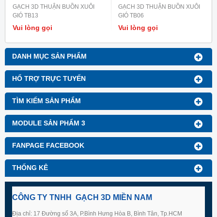
GẠCH 3D THUẬN BUỒN XUÔI
GẠCH 3D THUẬN BUỒN XUÔI
GIÓ TB13
GIÓ TB06
Vui lòng gọi
Vui lòng gọi
DANH MỤC SẢN PHẨM
HỔ TRỢ TRỰC TUYẾN
TÌM KIẾM SẢN PHẨM
MODULE SẢN PHẨM 3
FANPAGE FACEBOOK
THỐNG KÊ
CÔNG TY TNHH GẠCH 3D MIỀN NAM
Địa chỉ: 17 Đường số 3A, P.Bình Hưng Hòa B, Bình Tân, Tp.HCM