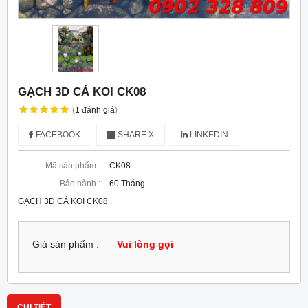
GẠCH 3D CÁ KOI CK08
(
1
đánh giá
)
FACEBOOK
SHARE X
LINKEDIN
Mã sản phẩm :
CK08
Bảo hành :
60 Tháng
GẠCH 3D CÁ KOI CK08
Giá sản phẩm :
Vui lòng gọi
CHI TIẾT