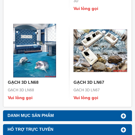
3D
Vui lòng gọi
GẠCH 3D LN68
GẠCH 3D LN67
GẠCH 3D LN68
GẠCH 3D LN67
Vui lòng gọi
Vui lòng gọi
DANH MỤC SẢN PHẨM
HỔ TRỢ TRỰC TUYẾN