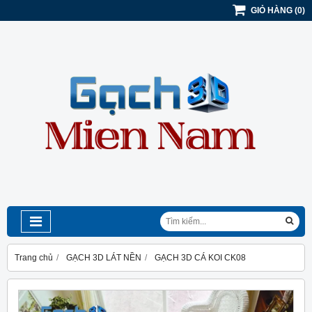
GIỎ HÀNG
(
0
)
Trang chủ
GẠCH 3D LÁT NỀN
GẠCH 3D CÁ KOI CK08