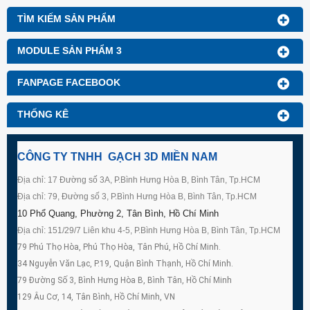
TÌM KIẾM SẢN PHẨM
MODULE SẢN PHẨM 3
FANPAGE FACEBOOK
THỐNG KÊ
CÔNG TY TNHH GẠCH 3D MIỀN NAM
Địa chỉ: 17 Đường số 3A, P.Bình Hưng Hòa B, Bình Tân, Tp.HCM
Địa chỉ: 79, Đường số 3, P.Bình Hưng Hòa B, Bình Tân, Tp.HCM
10 Phổ Quang, Phường 2, Tân Bình, Hồ Chí Minh
Địa chỉ: 151/29/7 Liên khu 4-5, P.Bình Hưng Hòa B, Bình Tân, Tp.HCM
79 Phú Thọ Hòa, Phú Thọ Hòa, Tân Phú, Hồ Chí Minh.
34 Nguyễn Văn Lạc, P.19, Quận Bình Thạnh, Hồ Chí Minh.
79 Đường Số 3, Bình Hưng Hòa B, Bình Tân, Hồ Chí Minh
129 Âu Cơ, 14, Tân Bình, Hồ Chí Minh, VN