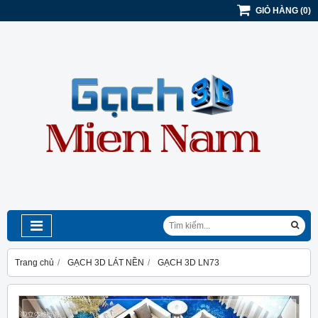
GIỎ HÀNG
(
0
)
Trang chủ
GẠCH 3D LÁT NỀN
GẠCH 3D LN73