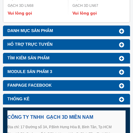
GẠCH 3D LN68
GẠCH 3D LN67
Vui lòng gọi
Vui lòng gọi
DANH MỤC SẢN PHẨM
HỔ TRỢ TRỰC TUYẾN
TÌM KIẾM SẢN PHẨM
MODULE SẢN PHẨM 3
FANPAGE FACEBOOK
THỐNG KÊ
CÔNG TY TNHH GẠCH 3D MIỀN NAM
Địa chỉ: 17 Đường số 3A, P.Bình Hưng Hòa B, Bình Tân, Tp.HCM