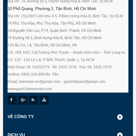
Địa chỉ: 79, Đường số 3, P.Bình Hưng Hòa B, Bình Tân, Tp.HCM
10 Phổ Quang, Phường 2, Tân Bình, Hồ Chí Minh
Địa chỉ: 151/29/7 Liên khu 4-5, P.Bình Hưng Hòa B, Bình Tân, Tp.HCM
79 Phú Thọ Hòa, Phú Thọ Hòa, Tân Phú, Hồ Chí Minh.
34 Nguyễn Văn Lạc, P.19, Quận Bình Thạnh, Hồ Chí Minh.
79 Đường Số 3, Bình Hưng Hòa B, Bình Tân, Hồ Chí Minh
129 Âu Cơ, 14, Tân Bình, Hồ Chí Minh, VN
CN: 789, KDC Cát Tường Phú Thạnh – Huyện Đức Hòa – Tỉnh Long An
LD: 124 - 126 Lê Lai, P. Bến Thành, Quận 1, Tp.HCM
Điện thoại: 08. 54252579 - 08. 5425 1579 - Fax: 08. 5425 1579
Hotline: 0902.328.809 Ms. Yến
Email: miennam.ec@gmail.com – gach3dgiare@gmail.com
www.gach3dmiennam.com
VỀ CÔNG TY
DỊCH VỤ