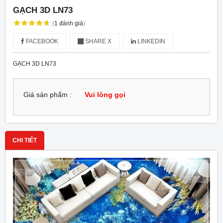
GẠCH 3D LN73
(
1
đánh giá
)
FACEBOOK
SHARE X
LINKEDIN
GẠCH 3D LN73
Giá sản phẩm :
Vui lòng gọi
CHI TIẾT