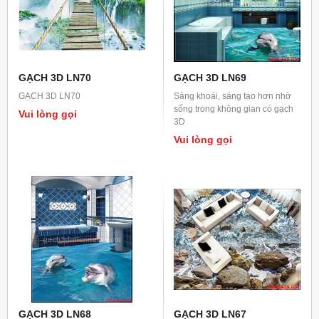
GẠCH 3D LN70
GẠCH 3D LN69
GẠCH 3D LN70
Sảng khoái, sáng tạo hơn nhờ
sống trong không gian có gạch
Vui lòng gọi
3D
Vui lòng gọi
GẠCH 3D LN68
GẠCH 3D LN67