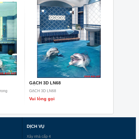
GẠCH 3D LN68
trong
GẠCH 3D LN68
Vui lòng gọi
DỊCH VỤ
Xây nhà cấp 4