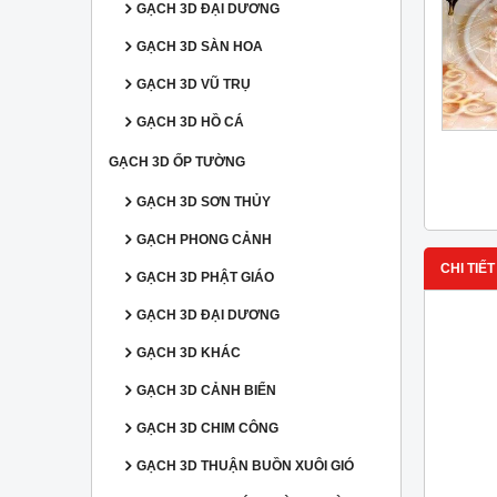
GẠCH 3D ĐẠI DƯƠNG
GẠCH 3D SÀN HOA
GẠCH 3D VŨ TRỤ
GẠCH 3D HỒ CÁ
GẠCH 3D ỐP TƯỜNG
GẠCH 3D SƠN THỦY
GẠCH PHONG CẢNH
CHI TIẾT
GẠCH 3D PHẬT GIÁO
GẠCH 3D ĐẠI DƯƠNG
GẠCH 3D KHÁC
GẠCH 3D CẢNH BIỂN
GẠCH 3D CHIM CÔNG
GẠCH 3D THUẬN BUỒN XUÔI GIÓ