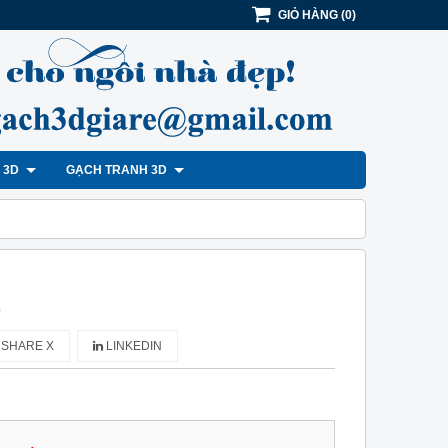
GIỎ HÀNG
(
0
)
H 3D
GẠCH TRANH 3D
)
SHARE X
LINKEDIN