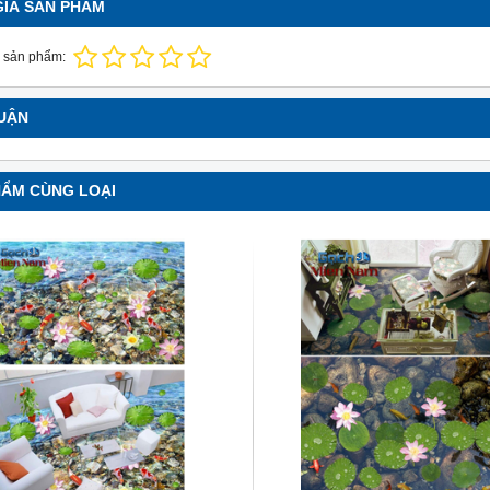
GIÁ SẢN PHẨM
 sản phẩm:
LUẬN
HẨM CÙNG LOẠI