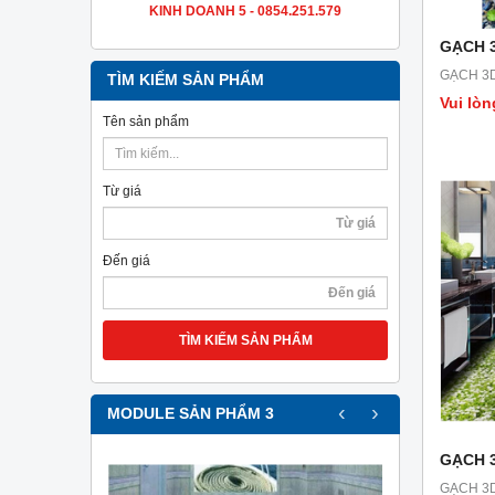
KINH DOANH 5 - 0854.251.579
GẠCH 3
GẠCH 3D
TÌM KIẾM SẢN PHẨM
Vui lòn
Tên sản phẩm
Từ giá
Đến giá
TÌM KIẾM SẢN PHẨM
‹
›
MODULE SẢN PHẨM 3
GẠCH 
GẠCH 3