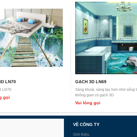
3D LN70
GẠCH 3D LN69
D LN70
Sảng khoái, sáng tạo hơn nhờ sống 
không gian có gạch 3D
g gọi
Vui lòng gọi
VỀ CÔNG TY
Giới thiệu