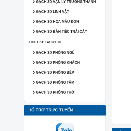
GẠCH 3D VẠN LÝ TRƯỜNG THÀNH
GẠCH 3D LINH VẬT
GẠCH 3D HOA MẪU ĐƠN
GẠCH 3D BÀN TIỆC TRÁI CÂY
THIẾT KẾ GẠCH 3D
GẠCH 3D PHÒNG NGỦ
GẠCH 3D PHÒNG KHÁCH
GẠCH 3D PHÒNG BẾP
GẠCH 3D PHÒNG TẮM
GẠCH 3D PHÒNG THỜ
HỔ TRỢ TRỰC TUYẾN