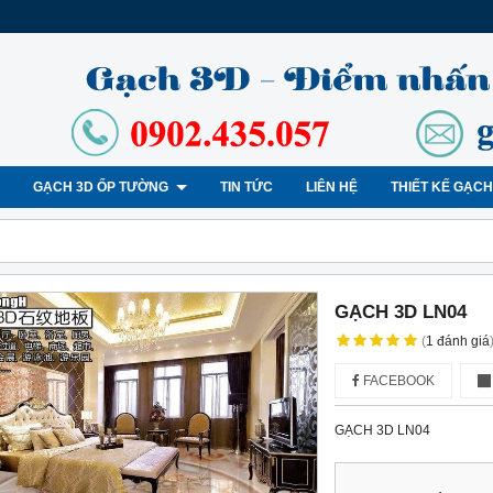
GẠCH 3D ỐP TƯỜNG
TIN TỨC
LIÊN HỆ
THIẾT KẾ GẠC
GẠCH 3D LN04
(
1
đánh giá
FACEBOOK
GẠCH 3D LN04