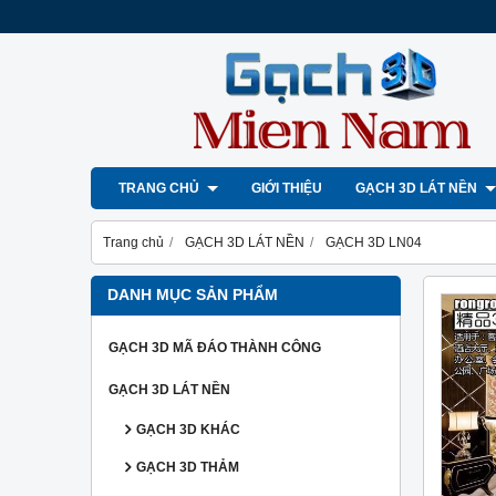
TRANG CHỦ
GIỚI THIỆU
GẠCH 3D LÁT NỀN
Trang chủ
GẠCH 3D LÁT NỀN
GẠCH 3D LN04
DANH MỤC SẢN PHẨM
GẠCH 3D MÃ ĐÁO THÀNH CÔNG
GẠCH 3D LÁT NỀN
GẠCH 3D KHÁC
GẠCH 3D THẢM