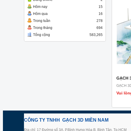
Hôm nay
15
Hôm qua
16
Trong tuần
278
Trong tháng
694
Tổng cộng
583,265
GẠCH 
GẠCH 3
Vui lòn
CÔNG TY TNHH GẠCH 3D MIỀN NAM
Địa chỉ: 17 Đường số 3A, P.Bình Hưng Hòa B, Bình Tân, Tp.HCM