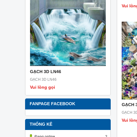
Vui lòn
GẠCH 3D LN46
GẠCH 3D 
GẠCH 3D LN46
GẠCH 3D L
Vui lòng gọi
Vui lòng g
FANPAGE FACEBOOK
GẠCH 
GẠCH 3
Vui lòn
THỐNG KÊ
Đang online
2