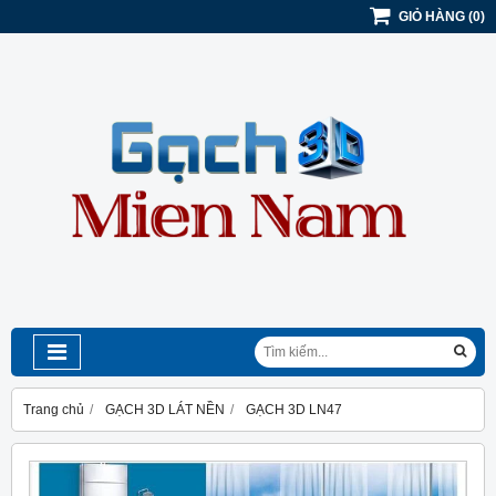
GIỎ HÀNG
(
0
)
Trang chủ
GẠCH 3D LÁT NỀN
GẠCH 3D LN47