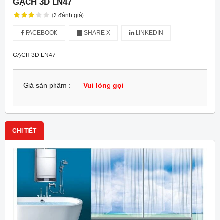
GẠCH 3D LN47
(
2
đánh giá
)
FACEBOOK
SHARE X
LINKEDIN
GẠCH 3D LN47
Giá sản phẩm :
Vui lòng gọi
CHI TIẾT