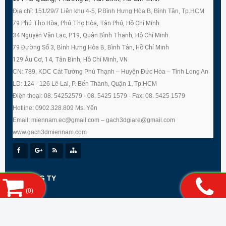
Địa chỉ: 151/29/7 Liên khu 4-5, P.Bình Hưng Hòa B, Bình Tân, Tp.HCM
79 Phú Thọ Hòa, Phú Thọ Hòa, Tân Phú, Hồ Chí Minh.
34 Nguyễn Văn Lạc, P.19, Quận Bình Thạnh, Hồ Chí Minh.
79 Đường Số 3, Bình Hưng Hòa B, Bình Tân, Hồ Chí Minh
129 Âu Cơ, 14, Tân Bình, Hồ Chí Minh, VN
CN: 789, KDC Cát Tường Phú Thạnh – Huyện Đức Hòa – Tỉnh Long An
LD: 124 - 126 Lê Lai, P. Bến Thành, Quận 1, Tp.HCM
Điện thoại: 08. 54252579 - 08. 5425 1579 - Fax: 08. 5425 1579
Hotline: 0902.328.809 Ms. Yến
Email: miennam.ec@gmail.com – gach3dgiare@gmail.com
www.gach3dmiennam.com
VỀ CÔNG TY
(
0
)
DỊCH VỤ