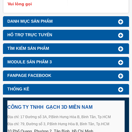
Vui lòng gọi
DANH MỤC SẢN PHẨM
HỔ TRỢ TRỰC TUYẾN
TÌM KIẾM SẢN PHẨM
MODULE SẢN PHẨM 3
FANPAGE FACEBOOK
THỐNG KÊ
CÔNG TY TNHH GẠCH 3D MIỀN NAM
Địa chỉ: 17 Đường số 3A, P.Bình Hưng Hòa B, Bình Tân, Tp.HCM
Địa chỉ: 79, Đường số 3, P.Bình Hưng Hòa B, Bình Tân, Tp.HCM
10 Phổ Quang, Phường 2, Tân Bình, Hồ Chí Minh