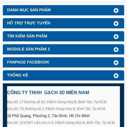
DANH MỤC SẢN PHẨM
HỔ TRỢ TRỰC TUYẾN
TÌM KIẾM SẢN PHẨM
MODULE SẢN PHẨM 3
FANPAGE FACEBOOK
THỐNG KÊ
CÔNG TY TNHH GẠCH 3D MIỀN NAM
Địa chỉ: 17 Đường số 3A, P.Bình Hưng Hòa B, Bình Tân, Tp.HCM
Địa chỉ: 79, Đường số 3, P.Bình Hưng Hòa B, Bình Tân, Tp.HCM
10 Phổ Quang, Phường 2, Tân Bình, Hồ Chí Minh
Địa chỉ: 151/29/7 Liên khu 4-5, P.Bình Hưng Hòa B, Bình Tân, Tp.HCM