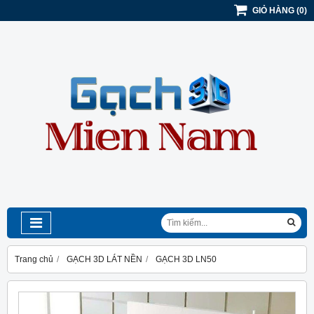
GIỎ HÀNG
(
0
)
Trang chủ
GẠCH 3D LÁT NỀN
GẠCH 3D LN50