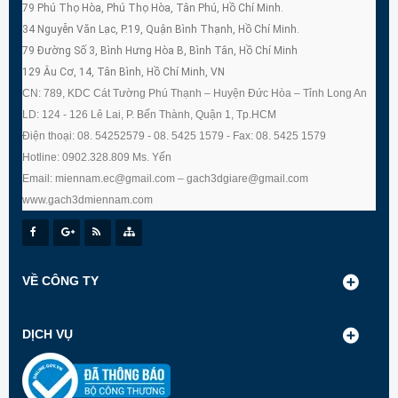
79 Phú Thọ Hòa, Phú Thọ Hòa, Tân Phú, Hồ Chí Minh.
34 Nguyễn Văn Lạc, P.19, Quận Bình Thạnh, Hồ Chí Minh.
79 Đường Số 3, Bình Hưng Hòa B, Bình Tân, Hồ Chí Minh
129 Âu Cơ, 14, Tân Bình, Hồ Chí Minh, VN
CN: 789, KDC Cát Tường Phú Thạnh – Huyện Đức Hòa – Tỉnh Long An
LD: 124 - 126 Lê Lai, P. Bến Thành, Quận 1, Tp.HCM
Điện thoại: 08. 54252579 - 08. 5425 1579 - Fax: 08. 5425 1579
Hotline: 0902.328.809 Ms. Yến
Email: miennam.ec@gmail.com – gach3dgiare@gmail.com
www.gach3dmiennam.com
VỀ CÔNG TY
DỊCH VỤ