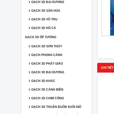
GẠCH 3D ĐẠI DƯƠNG
GẠCH 3D SÀN HOA
GẠCH 3D VŨ TRỤ
GẠCH 3D HỒ CÁ
GẠCH 3D ỐP TƯỜNG
GẠCH 3D SƠN THỦY
GẠCH PHONG CẢNH
GẠCH 3D PHẬT GIÁO
CHI TIẾT
GẠCH 3D ĐẠI DƯƠNG
GẠCH 3D KHÁC
GẠCH 3D CẢNH BIỂN
GẠCH 3D CHIM CÔNG
GẠCH 3D THUẬN BUỒN XUÔI GIÓ