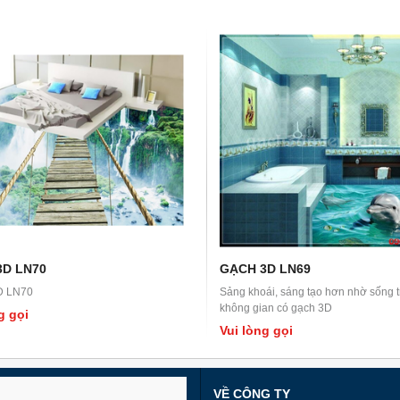
3D LN70
GẠCH 3D LN69
D LN70
Sảng khoái, sáng tạo hơn nhờ sống 
không gian có gạch 3D
g gọi
Vui lòng gọi
VỀ CÔNG TY