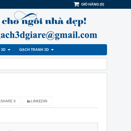
GIỎ HÀNG
(
0
)
H 3D
GẠCH TRANH 3D
)
SHARE X
LINKEDIN