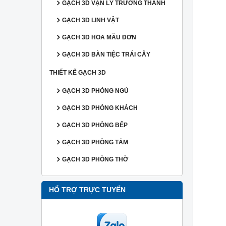
GẠCH 3D VẠN LÝ TRƯỜNG THÀNH
GẠCH 3D LINH VẬT
GẠCH 3D HOA MẪU ĐƠN
GẠCH 3D BÀN TIỆC TRÁI CÂY
THIẾT KẾ GẠCH 3D
GẠCH 3D PHÒNG NGỦ
GẠCH 3D PHÒNG KHÁCH
GẠCH 3D PHÒNG BẾP
GẠCH 3D PHÒNG TẮM
GẠCH 3D PHÒNG THỜ
HỔ TRỢ TRỰC TUYẾN