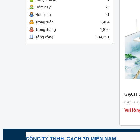
Hôm nay
23
Hôm qua
21
Trong tuần
1,404
Trong tháng
1,820
Tổng cộng
584,391
GẠCH 
GẠCH 3
Vui lòn
CÔNG TY TNHH GẠCH 3D MIỀN NAM