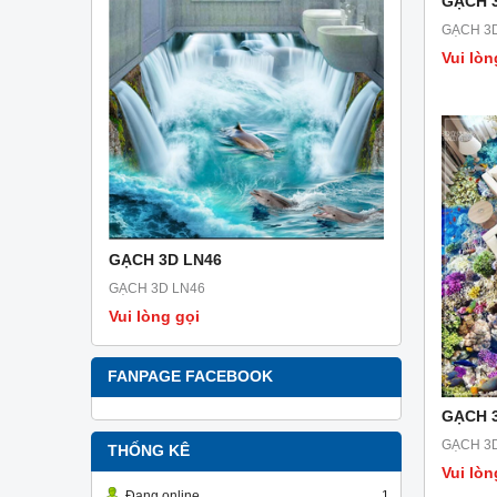
GẠCH 
GẠCH 3
Vui lòn
GẠCH 3D LN46
GẠCH 3D 
GẠCH 3D LN46
GẠCH 3D L
Vui lòng gọi
Vui lòng g
FANPAGE FACEBOOK
GẠCH 
GẠCH 3
THỐNG KÊ
Vui lòn
Đang online
1