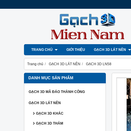
TRANG CHỦ
GIỚI THIỆU
GẠCH 3D LÁT NỀN
Trang chủ
GẠCH 3D LÁT NỀN
GẠCH 3D LN58
DANH MỤC SẢN PHẨM
GẠCH 3D MÃ ĐÁO THÀNH CÔNG
GẠCH 3D LÁT NỀN
GẠCH 3D KHÁC
GẠCH 3D THẢM