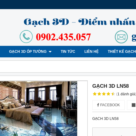
GẠCH 3D ỐP TƯỜNG
TIN TỨC
LIÊN HỆ
THIẾT KẾ GẠC
GẠCH 3D LN58
(
1
đánh giá
FACEBOOK
GẠCH 3D LN58